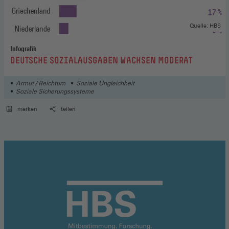
Quelle: HBS
Infografik
:
DEUTSCHE SOZIALAUSGABEN WACHSEN MODERAT
Armut / Reichtum
Soziale Ungleichheit
Soziale Sicherungssysteme
merken
teilen