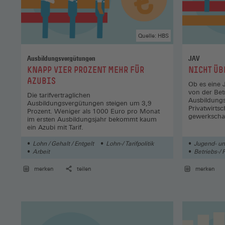
Quelle: HBS
Ausbildungsvergütungen
JAV
:
:
KNAPP VIER PROZENT MEHR FÜR
NICHT ÜB
AZUBIS
Ob es eine 
von der Bet
Die tarifvertraglichen
Ausbildungsa
Ausbildungsvergütungen steigen um 3,9
Privatwirts
Prozent. Weniger als 1000 Euro pro Monat
gewerkschaf
im ersten Ausbildungsjahr bekommt kaum
ein Azubi mit Tarif.
Lohn / Gehalt / Entgelt
Lohn-/ Tarifpolitik
Jugend- un
Arbeit
Betriebs-/ 
merken
teilen
merken