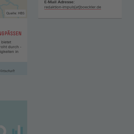
E-Mail Adresse:
redaktion-impuls[at]boeckler.de
Quelle: HBS
NGPÄSSEN
 bietet
oht durch ­
gkeiten in
irtschaft