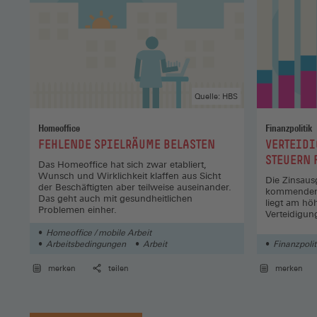
Quelle: HBS
Homeoffice
Finanzpolitik
:
:
FEHLENDE SPIELRÄUME BELASTEN
VERTEIDI
STEUERN
Das Homeoffice hat sich zwar etabliert,
Wunsch und Wirklichkeit klaffen aus Sicht
Die Zinsau
der ­Beschäftigten aber teilweise auseinander.
kommenden 
Das geht auch mit gesundheitlichen
liegt am hö
Problemen einher.
Verteidigun
Homeoffice / mobile Arbeit
Arbeitsbedingungen
Arbeit
Finanzpolit
merken
teilen
merken