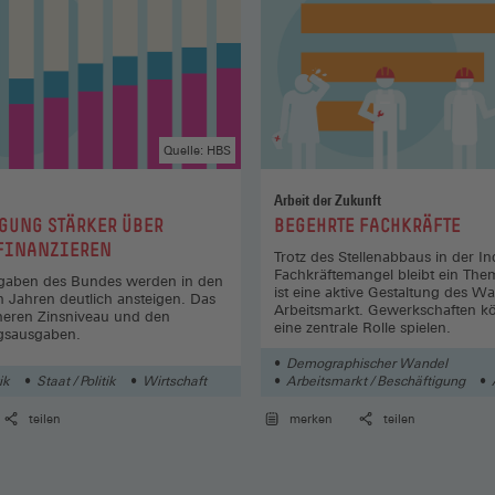
Quelle: HBS
Arbeit der Zukunft
:
GUNG STÄRKER ÜBER
BEGEHRTE FACHKRÄFTE
 FINANZIEREN
Trotz des Stellenabbaus in der In
Fachkräftemangel bleibt ein The
sgaben des Bundes werden in den
ist eine aktive Gestaltung des W
Jahren deutlich ansteigen. Das
Arbeitsmarkt. Gewerkschaften k
heren Zinsniveau und den
eine zentrale Rolle spielen.
gsausgaben.
Demographischer Wandel
ik
Staat / Politik
Wirtschaft
Arbeitsmarkt / Beschäftigung
teilen
merken
teilen