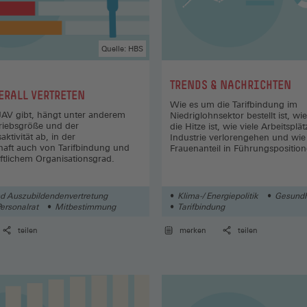
Quelle: HBS
:
TRENDS & NACHRICHTEN
ERALL VERTRETEN
Wie es um die Tarifbindung im
JAV gibt, hängt unter anderem
Niedriglohnsektor bestellt ist, wi
riebsgröße und der
die Hitze ist, wie viele Arbeitsplät
ktivität ab, in der
Industrie verlorengehen und wi
chaft auch von Tarifbindung und
Frauenanteil in Führungsposition
tlichem Organisationsgrad.
d Auszubildendenvertretung
Klima-/ Energiepolitik
Gesundh
Personalrat
Mitbestimmung
Tarifbindung
teilen
merken
teilen