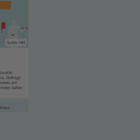
Quelle: HBS
dustrie:
ma. Gefragt
andels am
önnen dabei
Arbeit