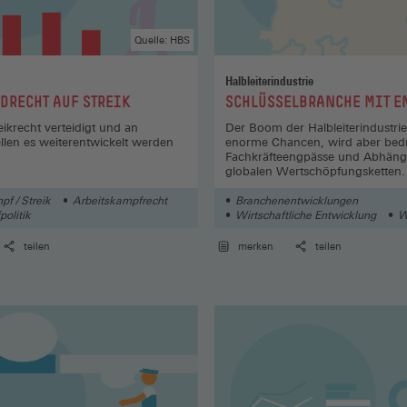
Quelle: HBS
Halbleiterindustrie
:
DRECHT AUF STREIK
SCHLÜSSELBRANCHE MIT E
ikrecht verteidigt und an
Der Boom der Halbleiterindustrie
llen es weiterentwickelt werden
enorme Chancen, wird aber bedr
Fachkräfteengpässe und Abhängi
globalen Wertschöpfungsketten.
f / Streik
Arbeitskampfrecht
Branchenentwicklungen
politik
Wirtschaftliche Entwicklung
W
teilen
merken
teilen