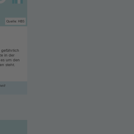
Quelle: HBS
e gefährlich
ze in der
e es um den
en steht.
eit