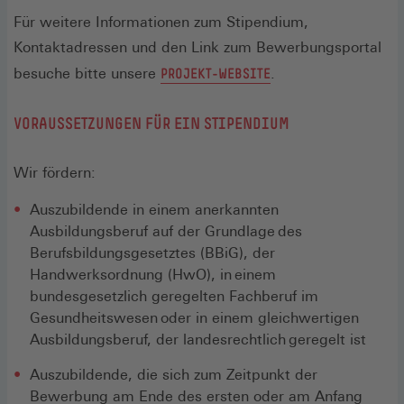
Für weitere Informationen zum Stipendium,
Kontaktadressen und den Link zum Bewerbungsportal
(ÖFFNET
besuche bitte unsere
PROJEKT-WEBSITE
.
IN
VORAUSSETZUNGEN FÜR EIN STIPENDIUM
EINEM
NEUEN
Wir fördern:
FENSTER)
Auszubildende in einem anerkannten
Ausbildungsberuf auf der Grundlage des
Berufsbildungsgesetztes (BBiG), der
Handwerksordnung (HwO), in einem
bundesgesetzlich geregelten Fachberuf im
Gesundheitswesen oder in einem gleichwertigen
Ausbildungsberuf, der landesrechtlich geregelt ist
Auszubildende, die sich zum Zeitpunkt der
Bewerbung am Ende des ersten oder am Anfang