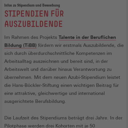
Infos zu Stipendium und Bewerbung
:
STIPENDIEN FÜR
AUSZUBILDENDE
Im Rahmen des Projekts
Talente in der Beruflichen
(Öffnet
Bildung (TiBB)
fördern wir erstmals Auszubildende, die
in
sich durch überdurchschnittliche Kompetenzen im
einem
Arbeitsalltag auszeichnen und bereit sind, in der
neuen
Arbeitswelt und darüber hinaus Verantwortung zu
Fenster)
übernehmen. Mit dem neuen Azubi-Stipendium leistet
die Hans-Böckler-Stiftung einen wichtigen Beitrag für
eine attraktive, gleichwertige und international
ausgerichtete Berufsbildung.
Die Laufzeit des Stipendiums beträgt drei Jahre. In der
Pilotphase werden drei Kohorten mit je 50