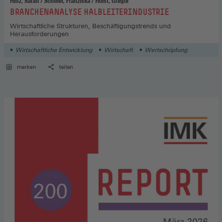
Hinz, Sarah / Scheier, Franziska / Holst, Gregor
:
BRANCHENANALYSE HALBLEITERINDUSTRIE
Wirtschaftliche Strukturen, Beschäftigungstrends und
Herausforderungen
Wirtschaftliche Entwicklung
Wirtschaft
Wertschöpfung
merken
teilen