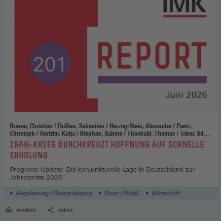
Breuer, Christian / Dullien, Sebastian / Herzog-Stein, Alexander / Paetz,
Christoph / Rietzler, Katja / Stephan, Sabine / Theobald, Thomas / Tober, Silke
/ Watzka, Sebastian
:
IRAN-KRIEG DURCHKREUZT HOFFNUNG AUF SCHNELLE
ERHOLUNG
Prognose-Update: Die konjunkturelle Lage in Deutschland zur
Jahresmitte 2026
Regulierung / Deregulierung
Staat / Politik
Wirtschaft
merken
teilen