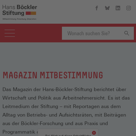
Hans-
Hans-
Hans-
Hans
Böckler-
Böckler-
Böckler-
Böckl
Stiftung
Stiftung
Stiftung
Stift
auf
auf
auf
auf
Facebook
Bluesky
Linkedin
Inst
(Öffnet
(Öffnet
(Öffnet
(Öffn
Suchbegriff
in
in
in
in
einem
einem
einem
eine
neuen
neuen
neuen
neue
eingeben
Fenster)
Fenster)
Fenster)
Fenst
MAGAZIN MITBESTIMMUNG
Das Magazin der Hans-Böckler-Stiftung berichtet über
Wirtschaft und Politik aus Arbeitnehmersicht. Es ist das
Leitmedium der Stiftung – mit Reportagen aus dem
Alltag von Betriebs- und Aufsichtsräten, mit Beiträgen
aus der Böckler-Forschung und aus Praxis und
Programmatik der Gewerkschaften.