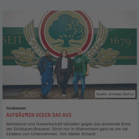
Quelle: Andreas Zierhut
Insolvenzen
:
AUFBÄUMEN GEGEN DAS AUS
Betriebsrat und Gewerkschaft kämpfen gegen das drohende Ende
der Eichbaum-Brauerei. Nicht nur in Mannnheim geht es um die
Existenz von Unternehmen. Von Stefan Scheytt