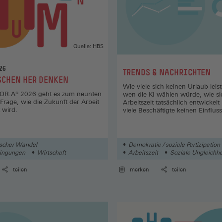
Quelle: HBS
26
:
TRENDS & NACHRICHTEN
SCHEN HER DENKEN
Wie viele sich keinen Urlaub lei
BOR.A® 2026 geht es zum neunten
wen die KI wählen würde, wie si
Frage, wie die Zukunft der Arbeit
Arbeitszeit tatsächlich entwickel
t wird.
viele Beschäftigte keinen Einflus
ischer Wandel
Demokratie / soziale Partizipation
dingungen
Wirtschaft
Arbeitszeit
Soziale Ungleichhe
teilen
merken
teilen