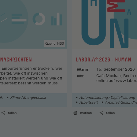
Quelle: HBS
:
 NACHRICHTEN
LABOR.A® 2026 - HUMAN
e Einbürgerungen entwickeln, wer
Wann:
15. September 2026
rbeitet, wie oft inzwischen
Wo:
Cafe Moskau, Berlin 
 installiert werden und wie oft
online auf www.labora
steuersatz bezahlt werden muss.
ik
Klima-/ Energiepolitik
Automatisierung / Digitalisierung
Arbeitszeit
Arbeits-/ Gesundhe
teilen
merken
teilen