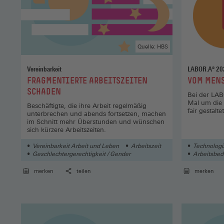
Quelle: HBS
Vereinbarkeit
LABOR.A® 20
:
:
FRAGMENTIERTE ARBEITSZEITEN
VOM MEN
SCHADEN
Bei der LA
Mal um die 
Beschäftigte, die ihre Arbeit regelmäßig
fair gestalte
unterbrechen und abends fortsetzen, machen
im Schnitt mehr Überstunden und wünschen
sich kürzere Arbeitszeiten.
Vereinbarkeit Arbeit und Leben
Arbeitszeit
Technolog
Geschlechtergerechtigkeit / Gender
Arbeitsbe
merken
teilen
merken