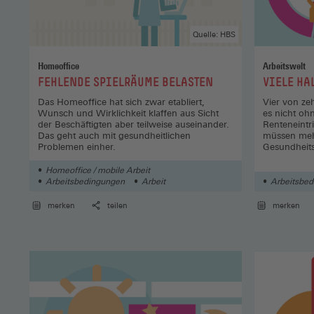
Quelle: HBS
Homeoffice
Arbeitswelt
:
:
FEHLENDE SPIELRÄUME BELASTEN
VIELE HA
Das Homeoffice hat sich zwar etabliert,
Vier von ze
Wunsch und Wirklichkeit klaffen aus Sicht
es nicht oh
der ­Beschäftigten aber teilweise auseinander.
Renteneintr
Das geht auch mit gesundheitlichen
müssen meh
Problemen einher.
Gesundheits
Homeoffice / mobile Arbeit
Arbeitsbedingungen
Arbeit
Arbeitsbe
merken
teilen
merken