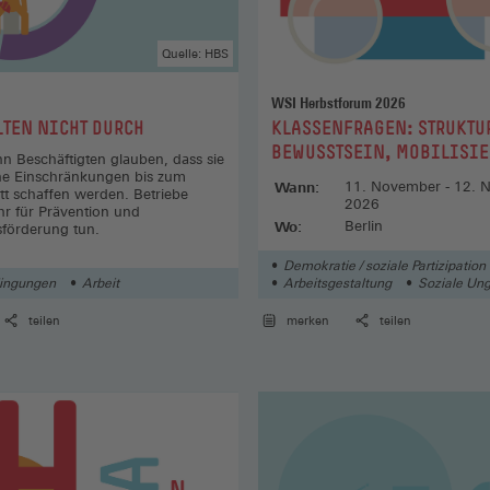
Quelle: HBS
WSI Herbstforum 2026
:
LTEN NICHT DURCH
KLASSENFRAGEN: STRUKTU
BEWUSSTSEIN, MOBILISI
hn Beschäftigten glauben, dass sie
ne Einschränkungen bis zum
Wann:
11. November - 12. 
itt schaffen werden. Betriebe
2026
r für Prävention und
Wo:
Berlin
förderung tun.
Demokratie / soziale Partizipation
dingungen
Arbeit
Arbeitsgestaltung
Soziale Ung
teilen
merken
teilen