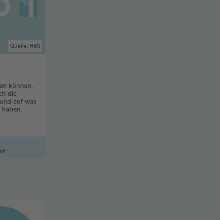
Quelle: HBS
sten können,
ch die
t und auf was
s haben.
it