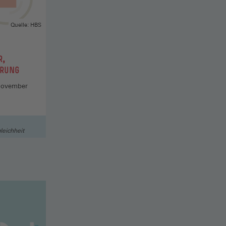
Quelle: HBS
R,
ERUNG
November
leichheit