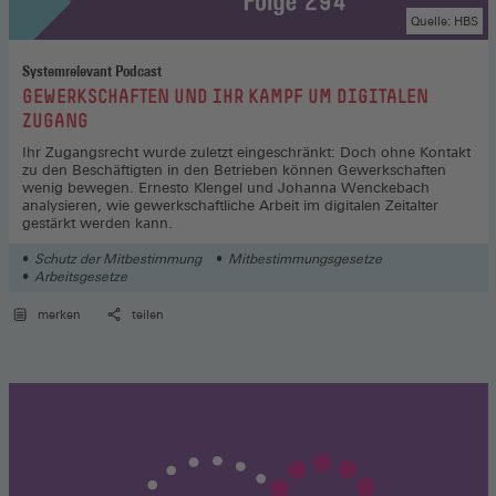
Quelle: HBS
Systemrelevant Podcast
:
GEWERKSCHAFTEN UND IHR KAMPF UM DIGITALEN
ZUGANG
Ihr Zugangsrecht wurde zuletzt eingeschränkt: Doch ohne Kontakt
zu den Beschäftigten in den Betrieben können Gewerkschaften
wenig bewegen. Ernesto Klengel und Johanna Wenckebach
analysieren, wie gewerkschaftliche Arbeit im digitalen Zeitalter
gestärkt werden kann.
Schutz der Mitbestimmung
Mitbestimmungsgesetze
Arbeitsgesetze
merken
teilen