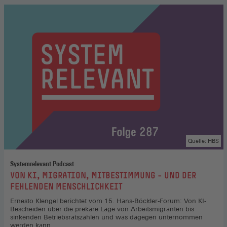
Quelle: HBS
Systemrelevant Podcast
:
VON KI, MIGRATION, MITBESTIMMUNG – UND DER
FEHLENDEN MENSCHLICHKEIT
Ernesto Klengel berichtet vom 15. Hans-Böckler-Forum: Von KI-
Bescheiden über die prekäre Lage von Arbeitsmigranten bis
sinkenden Betriebsratszahlen und was dagegen unternommen
werden kann.