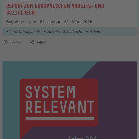
:
REPORT ZUM EUROPÄISCHEN ARBEITS- UND
SOZIALRECHT
Berichtszeitraum: 01. Januar - 31. März 2026
Tarifvertragsrecht
Arbeits-/ Sozialrecht
Arbeit
merken
teilen