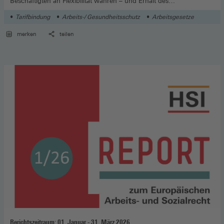
Beschäftigten an Flexibilität wahren – und Erhalt des
Arbeitsvolumens trotz demografischen Wandels. Können diese
Ziele erreicht werden?
Tarifbindung
Arbeits-/ Gesundheitsschutz
Arbeitsgesetze
merken
teilen
Berichtszeitraum: 01. Januar - 31. März 2026