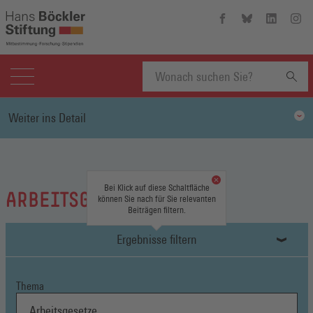
Hans-
Hans-
Hans-
Hans
Böckler-
Böckler-
Böckler-
Böckl
Stiftung
Stiftung
Stiftung
Stift
auf
auf
auf
auf
Facebook
Bluesky
Linkedin
Inst
(Öffnet
(Öffnet
(Öffnet
(Öffn
Suchbegriff
in
in
in
in
Weiter ins Detail
einem
einem
einem
eine
neuen
neuen
neuen
neue
eingeben
Fenster)
Fenster)
Fenster)
Fenst
Bei Klick auf diese Schaltfläche
ARBEITSGESETZE
können Sie nach für Sie relevanten
Beiträgen filtern.
Ergebnisse filtern
Thema