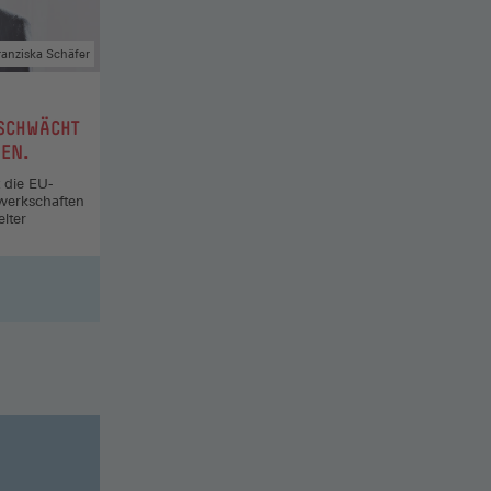
ranziska Schäfer
 SCHWÄCHT
MEN.
 die EU-
ewerkschaften
lter
n