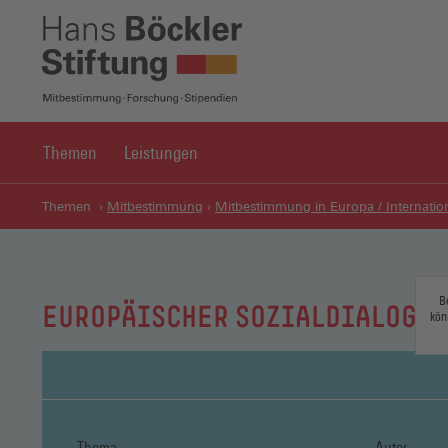
Themen
Leistungen
Themen
Mitbestimmung
Mitbestimmung in Europa / Internatio
B
EUROPÄISCHER SOZIALDIALOG
kön
Thema
Autor