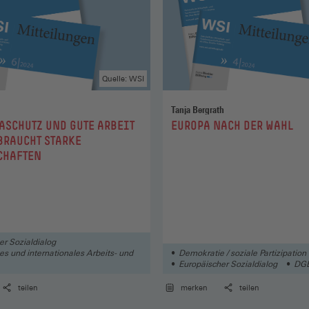
Quelle: WSI
Tanja Bergrath
:
ASCHUTZ UND GUTE ARBEIT
EUROPA NACH DER WAHL
 BRAUCHT STARKE
CHAFTEN
er Sozialdialog
es und internationales Arbeits- und
Demokratie / soziale Partizipation
Europäischer Sozialdialog
DG
mung
teilen
merken
teilen