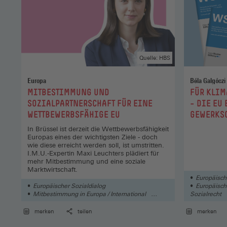
Quelle: HBS
Europa
Béla Galgóczi
:
:
MITBESTIMMUNG UND
FÜR KLIM
SOZIALPARTNERSCHAFT FÜR EINE
– DIE EU
WETTBEWERBSFÄHIGE EU
GEWERKS
In Brüssel ist derzeit die Wettbewerbsfähigkeit
Europas eines der wichtigsten Ziele - doch
wie diese erreicht werden soll, ist umstritten.
I.M.U.-Expertin Maxi Leuchters plädiert für
mehr Mitbestimmung und eine soziale
Marktwirtschaft.
Europäisch
Europäischer Sozialdialog
Europäisch
Mitbestimmung in Europa / International
Sozialrecht
Betriebs-/ Personalrat
Mitbestim
merken
teilen
merken