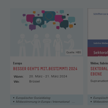
Quelle: HBS
Europa
Weber, Sabri
:
:
BESSER GEHT'S MIT.BESTIMMT! 2024
SEKTORAL
EBENE
Wann:
20. März - 21. März 2024
Supranation
Wo:
Brüssel
Europäischer Sozialdialog
Europäisch
Mitbestimmung in Europa / International
Mitbestimm
Mitbestimmung
Mitbestim