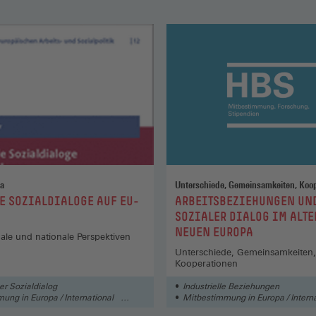
na
Unterschiede, Gemeinsamkeiten, Koo
:
E SOZIALDIALOGE AUF EU-
ARBEITSBEZIEHUNGEN UN
SOZIALER DIALOG IM ALTE
NEUEN EUROPA
ale und nationale Perspektiven
Unterschiede, Gemeinsamkeiten,
Kooperationen
er Sozialdialog
Industrielle Beziehungen
ung in Europa / International
Mitbestimmung in Europa / Interna
mung
Mitbestimmung