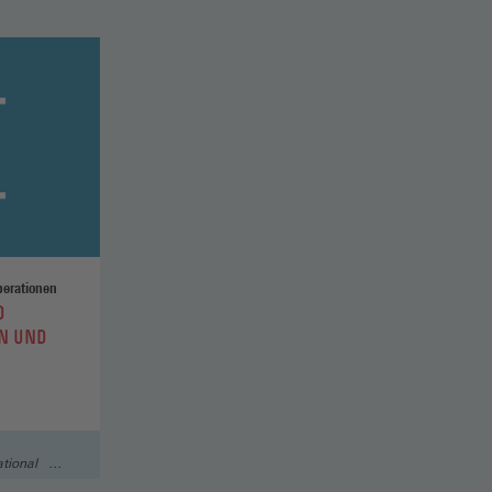
perationen
D
N UND
tional