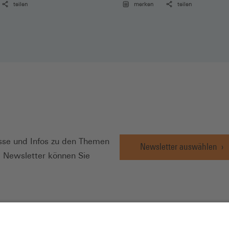
teilen
merken
teilen
N
se und Infos zu den Themen
Newsletter auswählen
e Newsletter können Sie