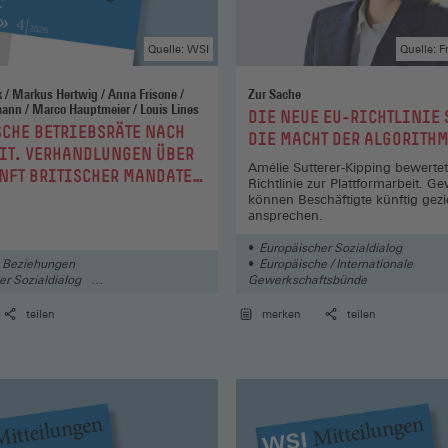
Quelle: WSI
Quelle: F
isone /
Zur Sache
Marcus Kahmann / Marco Hauptmeier / Louis Lines
:
DIE NEUE EU-RICHTLINIE
CHE BETRIEBSRÄTE NACH
DIE MACHT DER ALGORITH
IT. VERHANDLUNGEN ÜBER
Amélie Sutterer-Kipping bewertet
NFT BRITISCHER MANDATE
Richtlinie zur Plattformarbeit. G
ÖSISCHEN, DEUTSCHEN UND
können Beschäftigte künftig gezie
ansprechen.
HEN UNTERNEHMEN
Europäischer Sozialdialog
le Beziehungen
Europäische / Internationale
er Sozialdialog
Gewerkschaftsbünde
er Betriebsrat
Recht / Verordnungen / Abkomme
teilen
merken
teilen