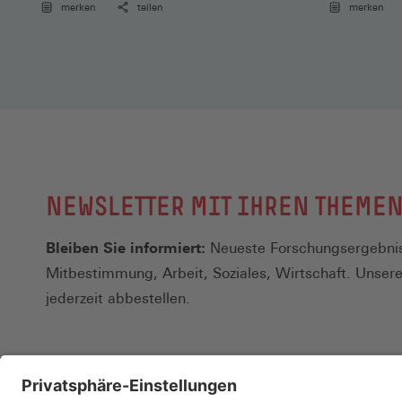
merken
teilen
merken
NEWSLETTER MIT IHREN THEME
Bleiben Sie informiert:
Neueste Forschungsergebnis
Mitbestimmung, Arbeit, Soziales, Wirtschaft. Unser
jederzeit abbestellen.