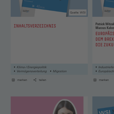
Quelle: WSI
Patrick Witzak / Markus Hertwig / Anna Fr
:
INHALTSVERZEICHNIS
:
EUROPÄIS
DEM BREX
DIE ZUKU
IN FRANZ
BRITISC
Klima-/ Energiepolitik
Industriel
Vermögensverteilung
Migration
Europäisch
Europäisch
merken
teilen
merken