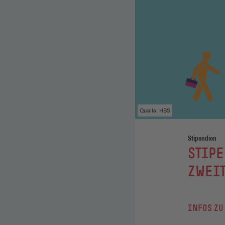
Quelle: HBS
Stipendien
:
STIPE
ZWEI
INFOS ZU