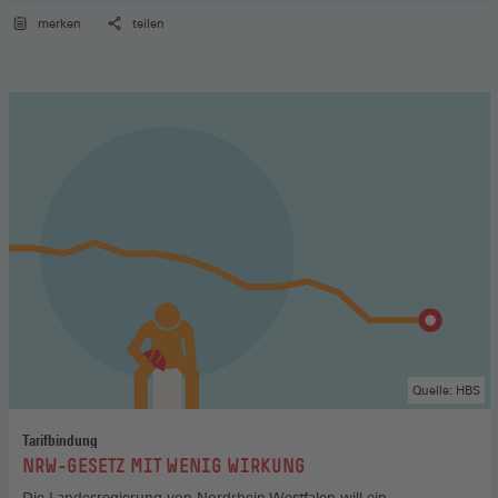
merken
teilen
Quelle: HBS
Tarifbindung
:
NRW-GESETZ MIT WENIG WIRKUNG
Die Landesregierung von Nordrhein-Westfalen will ein