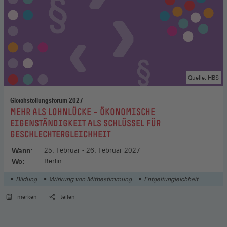
Quelle: HBS
Gleichstellungsforum 2027
:
MEHR ALS LOHNLÜCKE – ÖKONOMISCHE
EIGENSTÄNDIGKEIT ALS SCHLÜSSEL FÜR
GESCHLECHTERGLEICHHEIT
Wann:
25. Februar - 26. Februar 2027
Wo:
Berlin
Bildung
Wirkung von Mitbestimmung
Entgeltungleichheit
merken
teilen