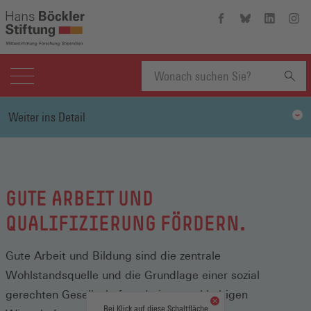
Hans-
Hans-
Hans-
Hans
Böckler-
Böckler-
Böckler-
Böckl
Stiftung
Stiftung
Stiftung
Stift
auf
auf
auf
auf
Facebook
Bluesky
Linkedin
Inst
(Öffnet
(Öffnet
(Öffnet
(Öffn
Suchbegriff
in
in
in
in
Weiter ins Detail
einem
einem
einem
eine
neuen
neuen
neuen
neue
eingeben
Fenster)
Fenster)
Fenster)
Fenst
GUTE ARBEIT UND
QUALIFIZIERUNG FÖRDERN.
Gute Arbeit und Bildung sind die zentrale
Wohlstandsquelle und die Grundlage einer sozial
gerechten Gesellschaft und einer nachhaltigen
Bei Klick auf diese Schaltfläche