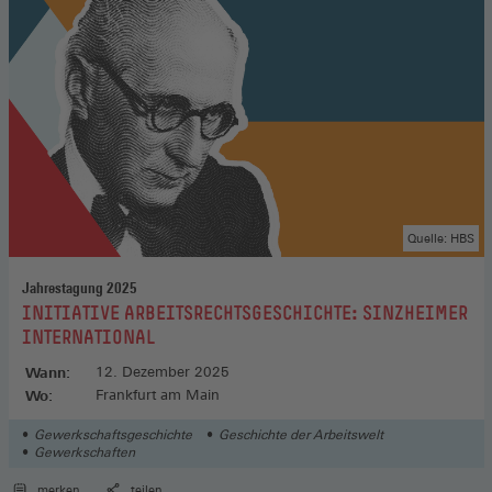
Quelle: HBS
Jahrestagung 2025
:
INITIATIVE ARBEITSRECHTSGESCHICHTE: SINZHEIMER
INTERNATIONAL
Wann:
12. Dezember 2025
Wo:
Frankfurt am Main
Gewerkschaftsgeschichte
Geschichte der Arbeitswelt
Gewerkschaften
merken
teilen