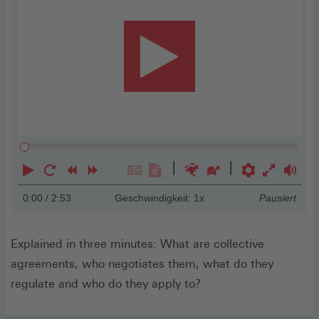
Player
Abspielen
Neustart
Zurück
Vorwärts
Untertitel
Transkription
Schneller
Langsamer
Einstellunge
Vollbild
Lauts
0:00
/ 2:53
Geschwindigkeit: 1x
Pausiert
anzeigen
anzeigen
einschal
Explained in three minutes: What are collective
agreements, who negotiates them, what do they
regulate and who do they apply to?