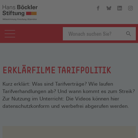
Hans-
Hans-
Hans-
Hans
Böckler-
Böckler-
Böckler-
Böckl
Stiftung
Stiftung
Stiftung
Stift
auf
auf
auf
auf
Facebook
Bluesky
Linkedin
Inst
(Öffnet
(Öffnet
(Öffnet
(Öffn
Suchbegriff
in
in
in
in
einem
einem
einem
eine
neuen
neuen
neuen
neue
eingeben
Fenster)
Fenster)
Fenster)
Fenst
ERKLÄRFILME TARIFPOLITIK
Kurz erklärt: Was sind Tarifverträge? Wie laufen
Tarifverhandlungen ab? Und wann kommt es zum Streik?
Zur Nutzung im Unterricht: Die Videos können hier
datenschutzkonform und werbefrei abgerufen werden.