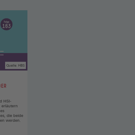
Quelle: HBS
DER
nd HSI-
erläutern
des
es, die beide
llen werden.