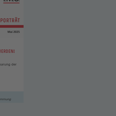
WERDEN!
nbarung der
timmung