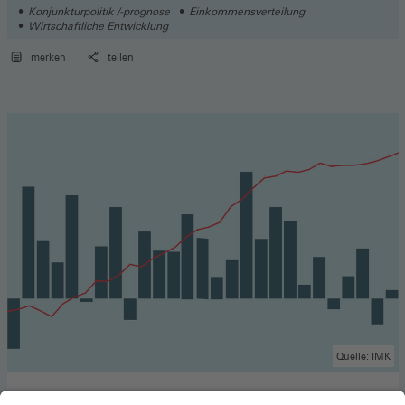
Konjunkturpolitik /-prognose
Einkommensverteilung
Wirtschaftliche Entwicklung
merken
teilen
Quelle: IMK
IMK Konjunkturdaten