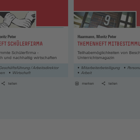
ritz Peter
Haarmann, Moritz Peter
:
EFT SCHÜLERFIRMA
THEMENHEFT MITBESTIMM
immte Schülerfirma -
Teilhabemöglichkeiten von Beschä
h und nachhaltig wirtschaften
Unterrichtsmagazin
Geschäftsführung / Arbeitsdirektor
Mitarbeiterbeteiligung
Persona
men
Wirtschaft
Arbeit
teilen
merken
teilen