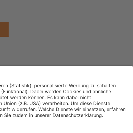
Institut für Makroökonomie
ches
und Konjunkturforschung
immung und
Hugo Sinzheimer Institut für
ng
Arbeits- und Sozialrecht