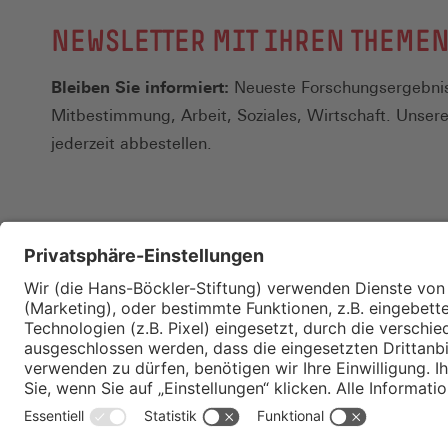
NEWSLETTER MIT IHREN THEME
Bleiben Sie informiert:
Neueste Forschungsergebnis
Mitbestimmung, Arbeit, Soziales, Wirtschaft. Unser
jederzeit abbestellen.
Kontakt
Merkzettel
Impressum
Datenschutz
Privatsphäre-E