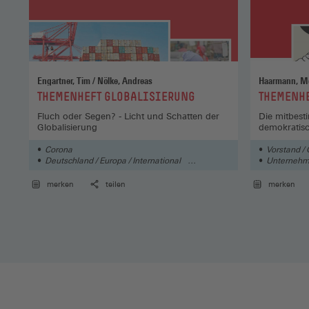
Engartner, Tim / Nölke, Andreas
Haarmann, Mo
:
:
THEMENHEFT GLOBALISIERUNG
THEMENH
Fluch oder Segen? - Licht und Schatten der
Die mitbest
Globalisierung
demokratisc
Corona
Vorstand / 
Deutschland / Europa / International
Unterneh
Wirtschaft
merken
teilen
merken