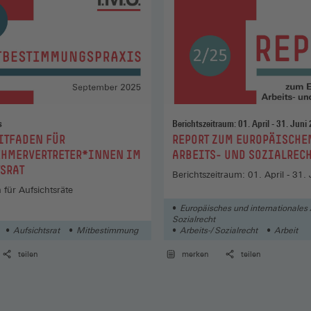
s
Berichtszeitraum: 01. April - 31. Juni
:
ITFADEN FÜR
REPORT ZUM EUROPÄISCHE
EHMERVERTRETER*INNEN IM
ARBEITS- UND SOZIALREC
SRAT
Berichtszeitraum: 01. April - 31.
n für Aufsichtsräte
Europäisches und internationales 
Sozialrecht
Aufsichtsrat
Mitbestimmung
Arbeits-/ Sozialrecht
Arbeit
teilen
merken
teilen