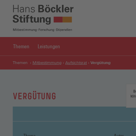
Themen
Leistungen
Vergütung
Themen
Mitbestimmung
Aufsichtsrat
B
VERGÜTUNG
kön
Thema
Autor