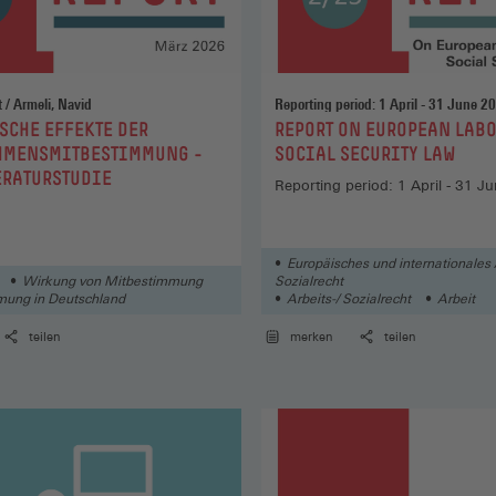
Scholz, Robert / Armeli, Navid
Reporting period: 1 April - 31 June 2
:
CHE EFFEKTE DER
REPORT ON EUROPEAN LAB
HMENSMITBESTIMMUNG -
SOCIAL SECURITY LAW
ERATURSTUDIE
Reporting period: 1 April - 31 J
Europäisches und internationales 
Wirkung von Mitbestimmung
Sozialrecht
mung in Deutschland
Arbeits-/ Sozialrecht
Arbeit
teilen
merken
teilen