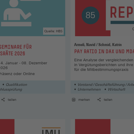
Quelle: HBS
Armeli, Navid / Schmid, Katrin
SEMINARE FÜR
:
PAY RATIO IN DAX UND MD
SRÄTE 2026
Eine Analyse der vergleichenden
14. Januar - 08. Dezember
in Vergütungsberichten und ihr
2026
für die Mitbestimmungspraxis
Präsenz oder Online
Qualifikation
Vorstand / Geschäftsführung / Arbe
hlussprüfung
Unternehmen
Wirtschaft
teilen
merken
teilen