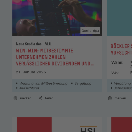
Quelle: dpa
Neue Studie des I.M.U.
:
BÖCKLER 
:
WIN-WIN: MITBESTIMMTE
AUFSICHT
UNTERNEHMEN ZAHLEN
Wann:
VERLÄSSLICHER DIVIDENDEN UND
HABEN STABILERE BESCHÄFTIGUNG
21. Januar 2026
Wo:
Wirkung von Mitbestimmung
Vergütung
Vergütung
Aufsichtsrat
Jahresabsc
merken
teilen
merken