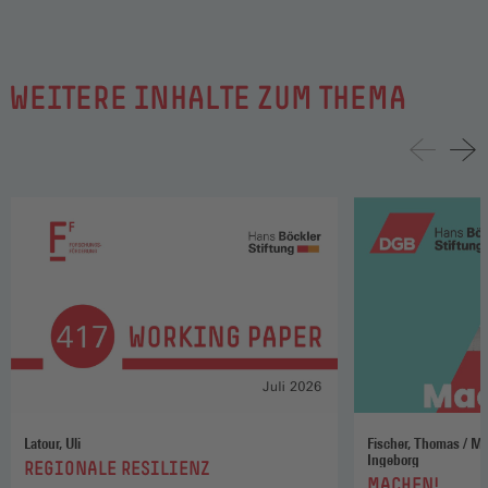
WEITERE INHALTE ZUM THEMA
Latour, Uli
Fischer, Thomas / Maschke, Manuela / Wahle,
Ingeborg
:
REGIONALE RESILIENZ
:
MACHEN!