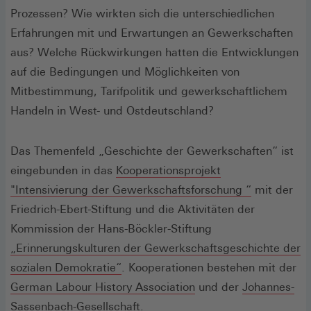
Prozessen? Wie wirkten sich die unterschiedlichen
Erfahrungen mit und Erwartungen an Gewerkschaften
aus? Welche Rückwirkungen hatten die Entwicklungen
auf die Bedingungen und Möglichkeiten von
Mitbestimmung, Tarifpolitik und gewerkschaftlichem
Handeln in West- und Ostdeutschland?
Das Themenfeld „Geschichte der Gewerkschaften“ ist
eingebunden in das
Kooperationsprojekt
(Öffnet
"Intensivierung der Gewerkschaftsforschung “
mit der
in
Friedrich-Ebert-Stiftung und die Aktivitäten der
einem
Kommission der Hans-Böckler-Stiftung
neuen
„Erinnerungskulturen der Gewerkschaftsgeschichte der
Fenster)
sozialen Demokratie“
. Kooperationen bestehen mit der
(Öffnet
German Labour History Association
und der
Johannes-
(Öffnet
in
Sassenbach-Gesellschaft
.