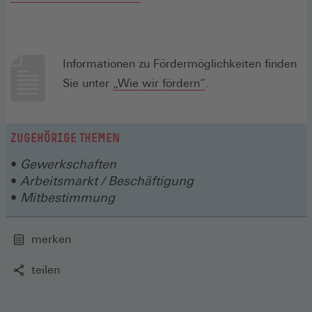
in
einem
einem
neuen
neuen
Fenster)
Informationen zu Fördermöglichkeiten finden
Fenster)
Sie unter
„Wie wir fördern“
.
ZUGEHÖRIGE THEMEN
Gewerkschaften
Arbeitsmarkt / Beschäftigung
Mitbestimmung
merken
teilen