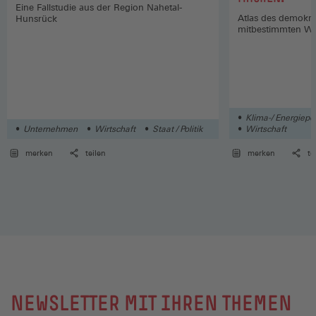
Eine Fallstudie aus der Region Nahetal-
Atlas des demokra
Hunsrück
mitbestimmten W
Klima-/ Energiepol
Unternehmen
Wirtschaft
Staat / Politik
Wirtschaft
merken
teilen
merken
te
NEWSLETTER MIT IHREN THEMEN