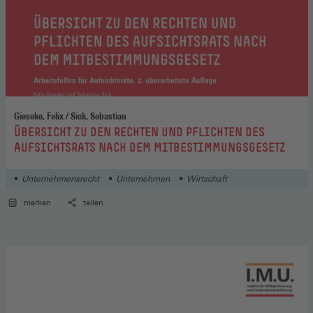
Gieseke, Felix / Sick, Sebastian
:
ÜBERSICHT ZU DEN RECHTEN UND PFLICHTEN DES
AUFSICHTSRATS NACH DEM MITBESTIMMUNGSGESETZ
Unternehmensrecht
Unternehmen
Wirtschaft
merken
teilen