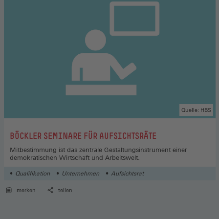
Quelle: HBS
:
BÖCKLER SEMINARE FÜR AUFSICHTSRÄTE
Mitbestimmung ist das zentrale Gestaltungsinstrument einer
demokratischen Wirtschaft und Arbeitswelt.
Qualifikation
Unternehmen
Aufsichtsrat
merken
teilen