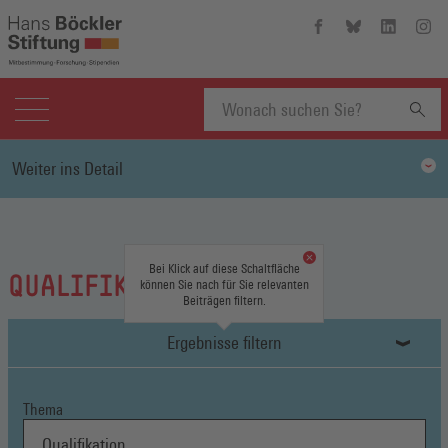
Hans-
Hans-
Hans-
Hans
Böckler-
Böckler-
Böckler-
Böckl
Stiftung
Stiftung
Stiftung
Stift
auf
auf
auf
auf
Facebook
Bluesky
Linkedin
Inst
(Öffnet
(Öffnet
(Öffnet
(Öffn
Suchbegriff
in
in
in
in
Weiter ins Detail
einem
einem
einem
eine
neuen
neuen
neuen
neue
eingeben
Fenster)
Fenster)
Fenster)
Fenst
Bei Klick auf diese Schaltfläche
QUALIFIKATION
können Sie nach für Sie relevanten
Beiträgen filtern.
Ergebnisse filtern
Thema