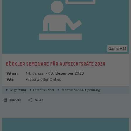
Quelle: HBS
:
BÖCKLER SEMINARE FÜR AUFSICHTSRÄTE 2026
Wann:
14. Januar - 08. Dezember 2026
Wo:
Präsenz oder Online
Vergütung
Qualifikation
Jahresabschlussprüfung
merken
teilen