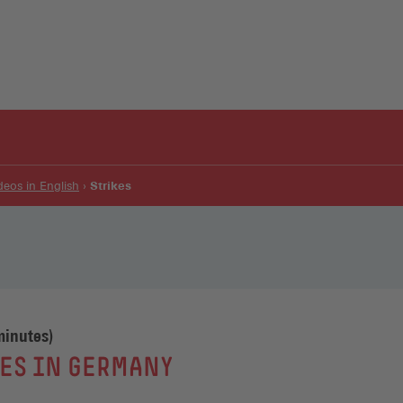
Strikes
deos in English
minutes)
KES IN GERMANY