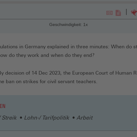
rts
Untertitel
Transkr
Sc
Geschwindigkeit: 1x
anzeigen
anzeige
gulations in Germany explained in three minutes: When do st
how do they work and when do they end?
By decision of 14 Dec 2023, the European Court of Human R
e ban on strikes for civil servant teachers.
EN
 Streik
Lohn-/ Tarifpolitik
Arbeit