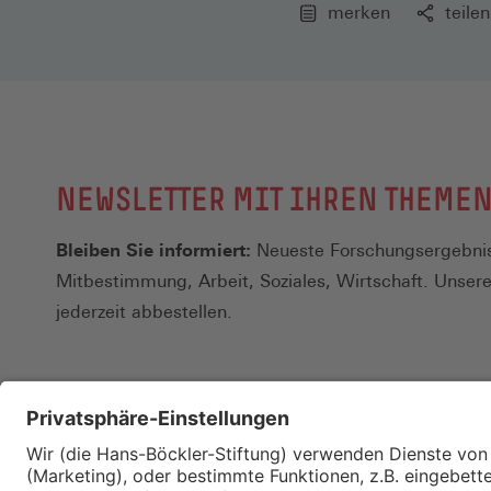
merken
teilen
NEWSLETTER MIT IHREN THEME
Bleiben Sie informiert:
Neueste Forschungsergebnis
Mitbestimmung, Arbeit, Soziales, Wirtschaft. Unser
jederzeit abbestellen.
Kontakt