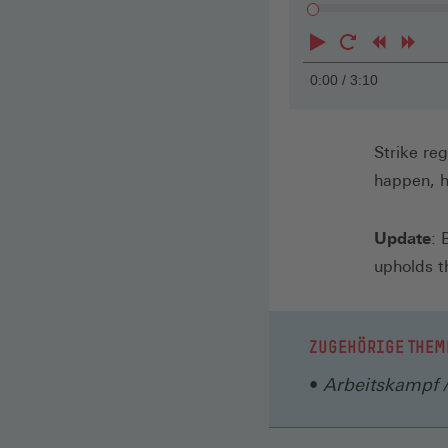
Abspielen
Neustart
Zurück
Vorwä
0:00
/ 3:10
Strike re
happen, 
Update
: 
upholds th
ZUGEHÖRIGE THEM
Arbeitskampf /