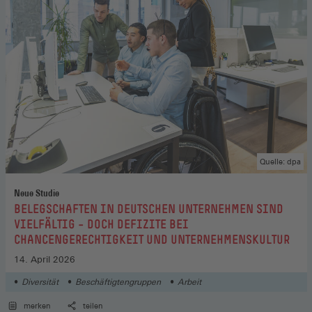
Quelle: dpa
Neue Studie
:
BELEGSCHAFTEN IN DEUTSCHEN UNTERNEHMEN SIND
VIELFÄLTIG – DOCH DEFIZITE BEI
CHANCENGERECHTIGKEIT UND UNTERNEHMENSKULTUR
14. April 2026
Diversität
Beschäftigtengruppen
Arbeit
merken
teilen