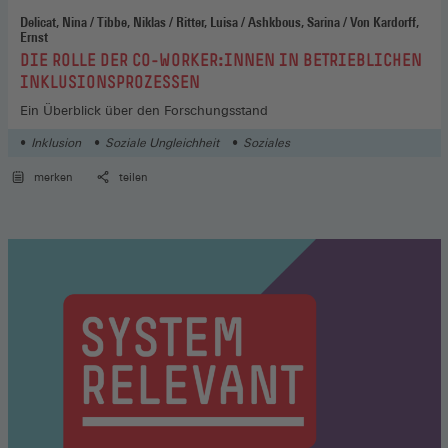
Delicat, Nina / Tibbe, Niklas / Ritter, Luisa / Ashkbous, Sarina / Von Kardorff,
Ernst
:
DIE ROLLE DER CO-WORKER:INNEN IN BETRIEBLICHEN
INKLUSIONSPROZESSEN
Ein Überblick über den Forschungsstand
Inklusion
Soziale Ungleichheit
Soziales
merken
teilen