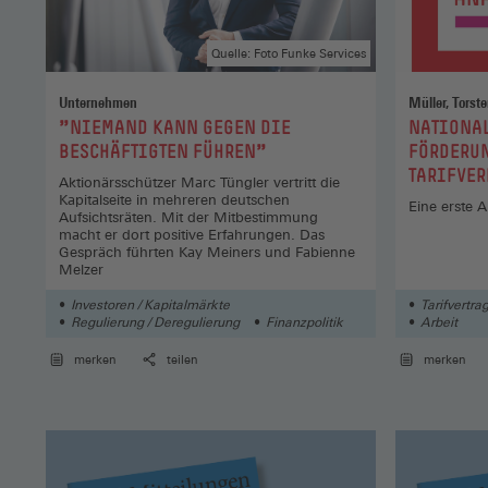
Quelle: Foto Funke Services
Unternehmen
:
:
"NIEMAND KANN GEGEN DIE
NATIONAL
BESCHÄFTIGTEN FÜHREN"
FÖRDERU
TARIFVE
Aktionärsschützer Marc Tüngler vertritt die
Kapitalseite in mehreren deutschen
Eine erste 
Aufsichtsräten. Mit der Mitbestimmung
macht er dort positive Erfahrungen. Das
Gespräch führten Kay Meiners und Fabienne
Melzer
Investoren / Kapitalmärkte
Tarifvertra
Regulierung / Deregulierung
Finanzpolitik
Arbeit
merken
teilen
merken