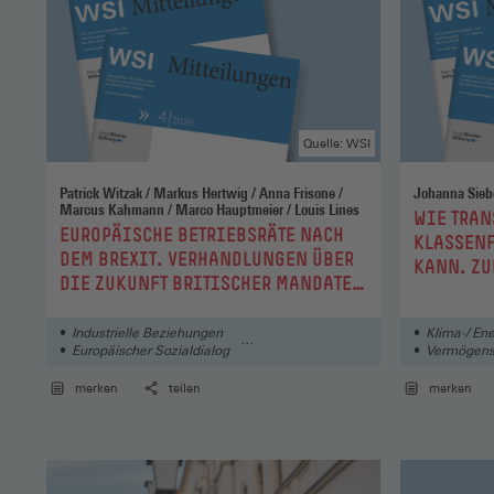
Quelle: WSI
Patrick Witzak / Markus Hertwig / Anna Frisone /
Marcus Kahmann / Marco Hauptmeier / Louis Lines
:
WIE TRAN
:
EUROPÄISCHE BETRIEBSRÄTE NACH
KLASSENF
DEM BREXIT. VERHANDLUNGEN ÜBER
KANN. ZU
DIE ZUKUNFT BRITISCHER MANDATE
VERHÄLTN
IN FRANZÖSISCHEN, DEUTSCHEN UND
BRITISCHEN UNTERNEHMEN
Industrielle Beziehungen
Klima-/ Ene
Europäischer Sozialdialog
Vermögens
Europäischer Betriebsrat
Industriel
merken
teilen
merken