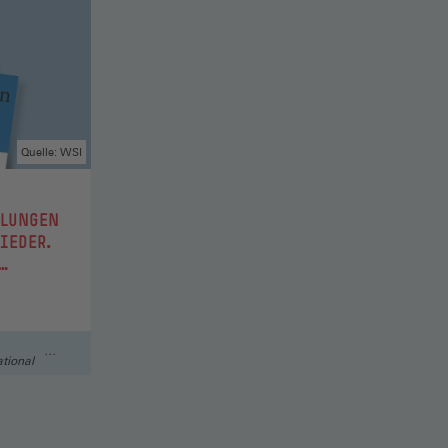
Quelle: WSI
ELUNGEN
IEDER.
N UND
tional