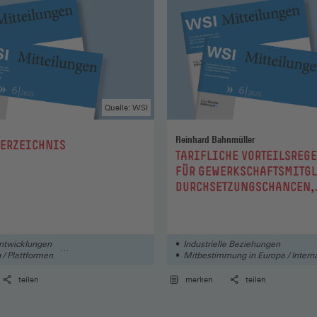
Quelle: WSI
Reinhard Bahnmüller
VERZEICHNIS
:
TARIFLICHE VORTEILSREG
FÜR GEWERKSCHAFTSMITGL
DURCHSETZUNGSCHANCEN,
VERBREITUNG, WIRKUNGE
RISIKEN
ntwicklungen
Industrielle Beziehungen
 / Plattformen
Mitbestimmung in Europa / Interna
rung / Digitalisierung
Lohn-/ Tarifpolitik
teilen
merken
teilen