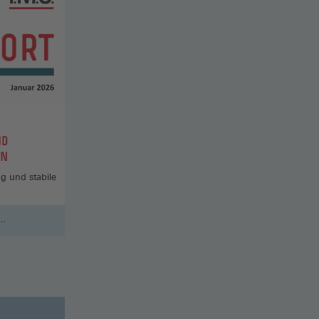
ND
EN
g und stabile