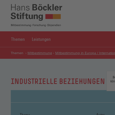
Themen
Leistungen
Themen
Mitbestimmung
Mitbestimmung in Europa / Internatio
B
INDUSTRIELLE BEZIEHUNGEN
kön
Thema
Autor