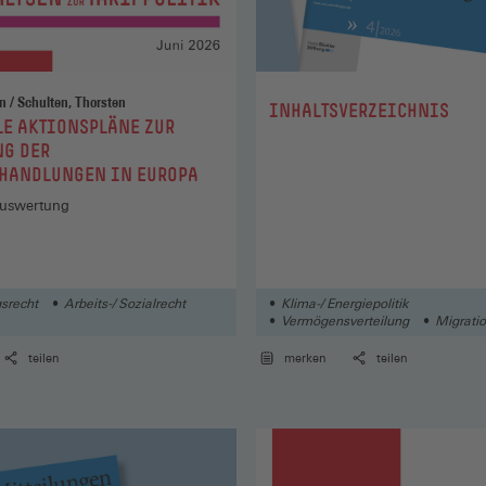
Müller, Torsten / Schulten, Thorsten
:
INHALTSVERZEICHNIS
E AKTIONSPLÄNE ZUR
NG DER
RHANDLUNGEN IN EUROPA
Auswertung
gsrecht
Arbeits-/ Sozialrecht
Klima-/ Energiepolitik
Vermögensverteilung
Migrati
teilen
merken
teilen