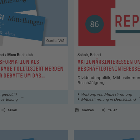
Quelle: WSI
Johanna Siebert / Mara Buchstab
Scholz, Robert
:
SFORMATION ALS
AKTIONÄRSINTERESSEN U
RAGE POLITISIERT WERDEN
BESCHÄFTIGTENINTERESS
R DEBATTE UM DAS
Dividendenpolitik, Mitbestimmun
IS VON ARBEIT UND KLIMA
Beschäftigung
rgiepolitik
Wirkung von Mitbestimmung
verteilung
Mitbestimmung in Deutschland
le Beziehungen
Mitbestimmung
teilen
merken
teilen