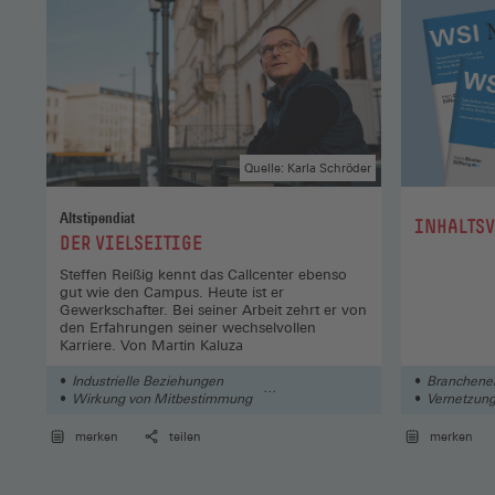
Quelle: Karla Schröder
Altstipendiat
:
INHALTS
:
DER VIELSEITIGE
Steffen Reißig kennt das Callcenter ebenso
gut wie den Campus. Heute ist er
Gewerkschafter. Bei seiner Arbeit zehrt er von
den Erfahrungen seiner wechselvollen
Karriere. Von Martin Kaluza
Industrielle Beziehungen
Branchene
Wirkung von Mitbestimmung
Vernetzung
Schutz der Mitbestimmung
Automatisie
merken
teilen
merken