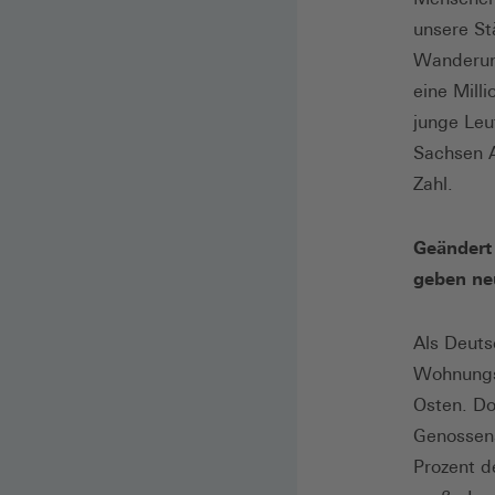
unsere St
Wanderun
eine Mill
junge Leu
Sachsen A
Zahl.
Geändert
geben neu
Als Deuts
Wohnungs
Osten. Do
Genossens
Prozent d