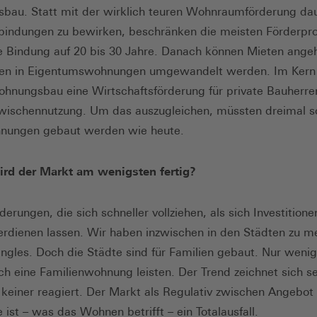
au. Statt mit der wirklich teuren Wohnraumförderung dau
sbindungen zu bewirken, beschränken die meisten Förderp
le Bindung auf 20 bis 30 Jahre. Danach können Mieten ang
n in Eigentumswohnungen umgewandelt werden. Im Kern i
ohnungsbau eine Wirtschaftsförderung für private Bauherre
Zwischennutzung. Um das auszugleichen, müssten dreimal so
hnungen gebaut werden wie heute.
rd der Markt am wenigsten fertig?
erungen, die sich schneller vollziehen, als sich Investitione
rdienen lassen. Wir haben inzwischen in den Städten zu me
ingles. Doch die Städte sind für Familien gebaut. Nur wenig
ch eine Familienwohnung leisten. Der Trend zeichnet sich se
 keiner reagiert. Der Markt als Regulativ zwischen Angebot
 ist – was das Wohnen betrifft – ein Totalausfall.