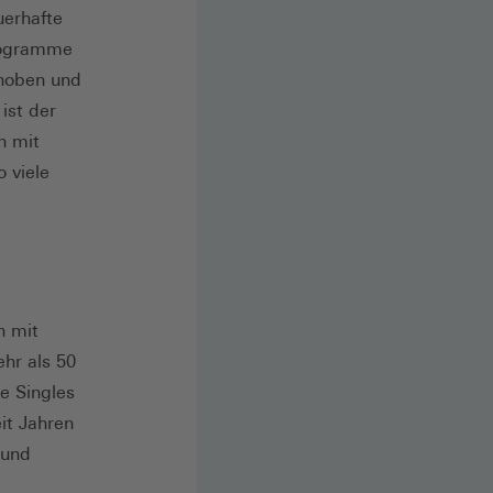
erhafte
rogramme
ehoben und
st der
n mit
 viele
n mit
hr als 50
e Singles
it Jahren
 und