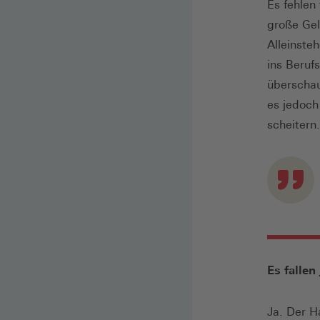
Es fehlen
große Gel
Alleinste
ins Beruf
überscha
es jedoc
scheitern
Es falle
Ja. Der H