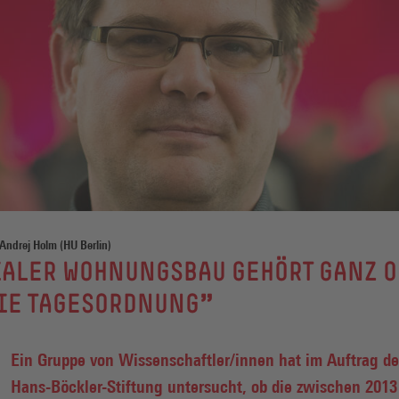
 Andrej Holm (HU Berlin)
IALER WOHNUNGSBAU GEHÖRT GANZ 
DIE TAGESORDNUNG"
Ein Gruppe von Wissenschaftler/innen hat im Auftrag de
Hans-Böckler-Stiftung untersucht, ob die zwischen 2013