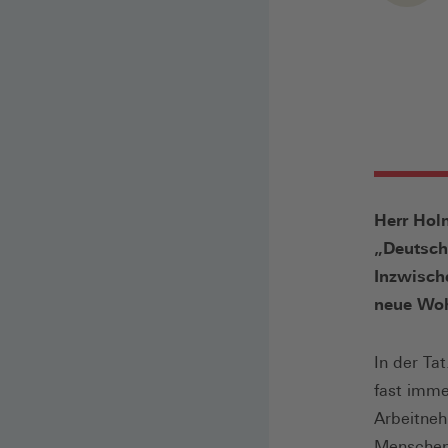
Herr Holm
„Deutschl
Inzwische
neue Woh
In der Ta
fast imme
Arbeitneh
Menschen 