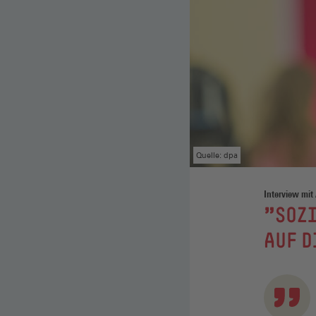
Quelle: dpa
Interview mit
:
"SOZ
AUF 