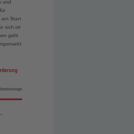
e und
für
, am Start
 sich ist
men geht
ungsmarkt
örderung
Stadtsoziologe)
..