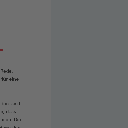
 Rede.
für eine
rden, sind
ür, dass
inden. Die
aut wurden