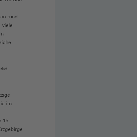
en rund
 viele
In
eiche
rkt
tzige
ie im
n 15
Erzgebirge