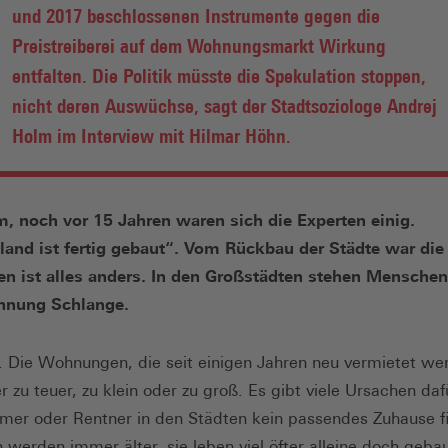
und 2017 beschlossenen Instrumente gegen die
Preistreiberei auf dem Wohnungsmarkt Wirkung
entfalten. Die Politik müsste die Spekulation stoppen,
nicht deren Auswüchse, sagt der Stadtsoziologe Andrej
Holm im Interview mit Hilmar Höhn.
, noch vor 15 Jahren waren sich die Experten einig.
and ist fertig gebaut“. Vom Rückbau der Städte war die
n ist alles anders. In den Großstädten stehen Menschen 
nung Schlange.
t. Die Wohnungen, die seit einigen Jahren neu vermietet we
r zu teuer, zu klein oder zu groß. Es gibt viele Ursachen daf
mer oder Rentner in den Städten kein passendes Zuhause f
werden immer älter, sie leben viel öfter alleine doch geb