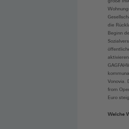
große Inv
Wohnungsm
Gesellsch
die Rückl
Beginn de
Sozialver
öffentlic
aktiviere
GAGFAHWo
kommunal
Vonovia. 
from Oper
Euro stei
Welche W