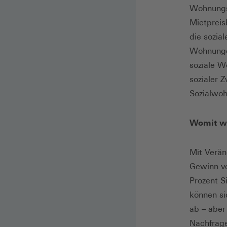
Wohnungsb
Mietprei
die sozia
Wohnunge
soziale W
sozialer 
Sozialwo
Womit wi
Mit Veränd
Gewinn ve
Prozent S
können si
ab – aber
Nachfrage