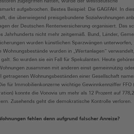
estoren zugegriffen hatten, wurde der westdeutsche
arkt aufgebrochen. Bestes Beispiel: Die GAGFAH. In die
aft, die überwiegend preisgebundene Sozialwohnungen anb
agen der Deutschen Rentenversicherung organisiert. Das sc
s Jahrhunderts nicht mehr zeitgemäß. Bund, Länder, Gem
sicherungen wurden künstlichen Sparzwängen unterworfen, 
he Wohnungsbestände wurden in „Wertanlagen“ verwandelt,
n galt. So wurden sie ein Fall für Spekulanten. Heute gehöre
hnungen zusammen mit anderen einst gemeinnützig ode
 getragenen Wohnungsbeständen einer Gesellschaft name
Die für Immobilienkonzerne wichtige Gewinnkennziffer FFO 
ation) konnte die Vonovia um mehr als 12 Prozent auf 778,
gern. Zusehends geht die demokratische Kontrolle verloren.
ohnungen fehlen denn aufgrund falscher Anreize?