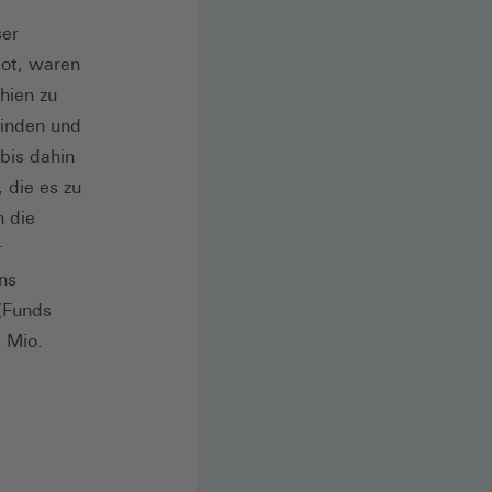
ser
ot, waren
hien zu
einden und
bis dahin
 die es zu
n die
r
ns
(Funds
2 Mio.