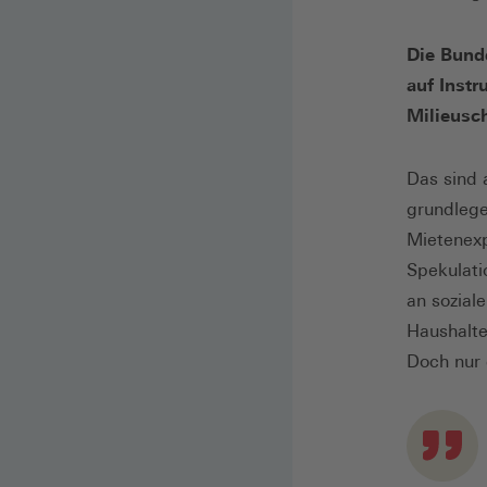
Die Bund
auf Inst
Milieusc
Das sind 
grundlege
Mietenexp
Spekulati
an sozial
Haushalte
Doch nur e