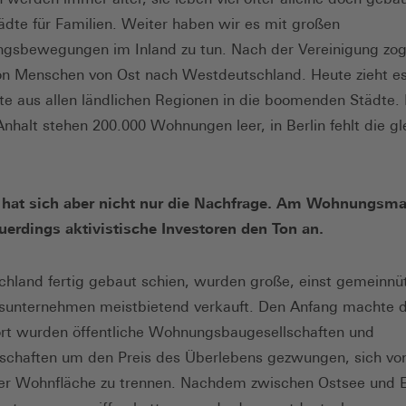
ädte für Familien. Weiter haben wir es mit großen
gsbewegungen im Inland zu tun. Nach der Vereinigung zog
ion Menschen von Ost nach Westdeutschland. Heute zieht es
te aus allen ländlichen Regionen in die boomenden Städte. 
nhalt stehen 200.000 Wohnungen leer, in Berlin fehlt die gl
 hat sich aber nicht nur die Nachfrage. Am Wohnungsma
erdings aktivistische Investoren den Ton an.
chland fertig gebaut schien, wurden große, einst gemeinnü
unternehmen meistbietend verkauft. Den Anfang machte d
rt wurden öffentliche Wohnungsbaugesellschaften und
chaften um den Preis des Überlebens gezwungen, sich vo
er Wohnfläche zu trennen. Nachdem zwischen Ostsee und 