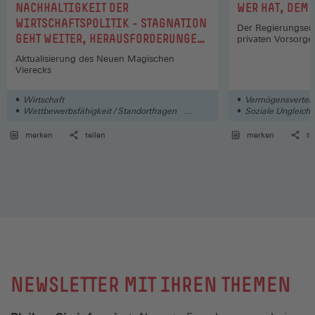
:
:
NACHHALTIGKEIT DER
WER HAT, DEM
WIRTSCHAFTSPOLITIK - STAGNATION
Der Regierungsen
GEHT WEITER, HERAUSFORDERUNGEN
privaten Vorsorge
STEIGEN
Aktualisierung des Neuen Magischen
Vierecks
Wirtschaft
Vermögensverteil
Wettbewerbsfähigkeit / Standortfragen
Soziale Ungleichh
Deutschland / Europa / International
merken
teilen
merken
te
NEWSLETTER MIT IHREN THEMEN