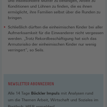
und insbesondere Mütter zu befähigen, Arbeit zu
Konditionen und Löhnen zu finden, die es ihnen
ermöglicht, ihre Familien selbst über die Runden zu
bringen.
Schließlich dürften die einheimischen Kinder bei aller
Aufmerksamkeit für die Einwanderer nicht vergessen
werden. „Trotz Rekordbeschäftigung hat sich das
Armutsrisiko der einheimischen Kinder nur wenig
verringert“, so Seils.
NEWSLETTER ABONNIEREN
Alle 14 Tage
Böckler Impuls
mit Analysen rund
um die Themen Arbeit, Wirtschaft und Soziales im
(Öffnet
Postfach:
HIER
anmelden!