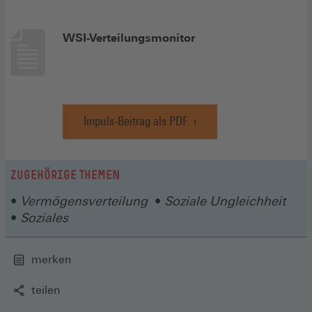
WSI-Verteilungsmonitor
Impuls-Beitrag als PDF
(Öffnet
in
einem
neuen
ZUGEHÖRIGE THEMEN
Fenster)
Vermögensverteilung
Soziale Ungleichheit
Soziales
merken
teilen