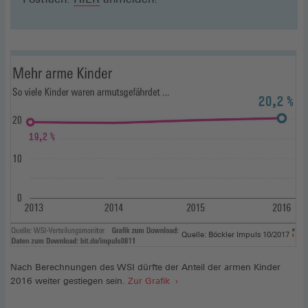
in
einem
neuen
Fenster)
Quelle: Böckler Impuls 10/2017
Nach Berechnungen des WSI dürfte der Anteil der armen Kinder
2016 weiter gestiegen sein.
Zur Grafik