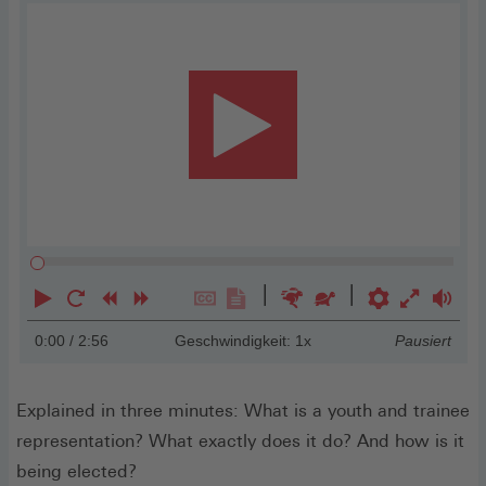
Media
Player
Abspielen
Neustart
Zurück
Vorwärts
Untertitel
Transkription
Schneller
Langsamer
Einstellunge
Vollbild
Lauts
0:00
/ 2:56
Geschwindigkeit: 1x
Pausiert
anzeigen
anzeigen
einschal
Explained in three minutes: What is a youth and trainee
representation? What exactly does it do? And how is it
being elected?