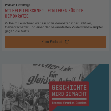
Podcast Einzelfolge
:
WILHELM LEUSCHNER - EIN LEBEN FÜR DIE
DEMOKRATIE
Wilhelm Leuschner war ein sozialdemokratischer Politiker,
Gewerkschafter und einer der bekanntesten Widerstandskämpfer
gegen die Nazis.
Zum Podcast
Wilhelm
Leuschner
-
ein
Leben
für
die
Demokratie,
Zum
Podcast
(Öffnet
in
einem