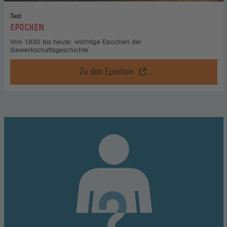
Text
:
EPOCHEN
Von 1830 bis heute: wichtige Epochen der
Gewerkschaftsgeschichte
Zu den Epochen
Epochen,
Zu
den
Epochen
(Öffnet
in
einem
neuen
Fenster)