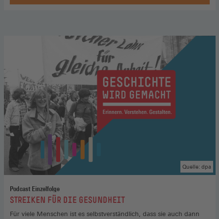
Böckler,
Zum
Podcast
(Öffnet
in
einem
neuen
Fenster)
Quelle: dpa
Podcast Einzelfolge
:
STREIKEN FÜR DIE GESUNDHEIT
Für viele Menschen ist es selbstverständlich, dass sie auch dann