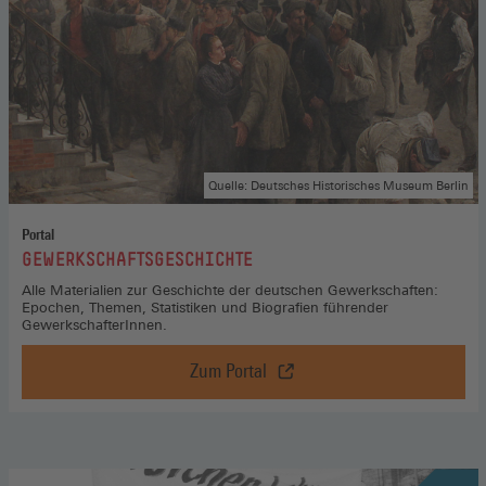
Quelle: Deutsches Historisches Museum Berlin
Portal
:
GEWERKSCHAFTSGESCHICHTE
Alle Materialien zur Geschichte der deutschen Gewerkschaften:
Epochen, Themen, Statistiken und Biografien führender
GewerkschafterInnen.
Zum Portal
Gewerkschaftsgeschichte,
Zum
Portal
(Öffnet
in