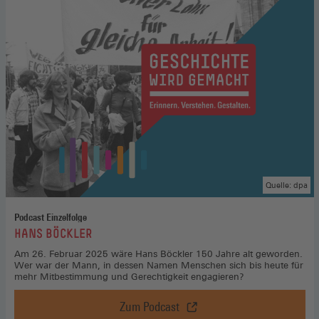
heute,
Zur
Chronik
(Öffnet
in
einem
neuen
Fenster)
Quelle: dpa
Podcast Einzelfolge
:
HANS BÖCKLER
Am 26. Februar 2025 wäre Hans Böckler 150 Jahre alt geworden.
Wer war der Mann, in dessen Namen Menschen sich bis heute für
mehr Mitbestimmung und Gerechtigkeit engagieren?
Zum Podcast
Hans