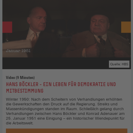
Quelle: HBS
Video (9 Minuten)
:
HANS BÖCKLER - EIN LEBEN FÜR DEMOKRATIE UND
MITBESTIMMUNG
Winter 1950: Nach dem Scheitern von Verhandlungen erhöhten
die Gewerkschaften den Druck auf die Regierung. Streiks und
Massenkündigungen standen im Raum. Schließlich gelang durch
Verhandlungen zwischen Hans Böckler und Konrad Adenauer am
25. Januar 1951 eine Einigung – ein historischer Wendepunkt für
die Arbeitswelt.