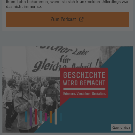
ihren Lohn bekommen, wenn sie sich krankmelden. Allerdings war
das nicht immer so.
Zum Podcast
Streiken
für
die
Gesundheit,
Zum
Podcast
(Öffnet
in
einem
neuen
Fenster)
Quelle: dpa