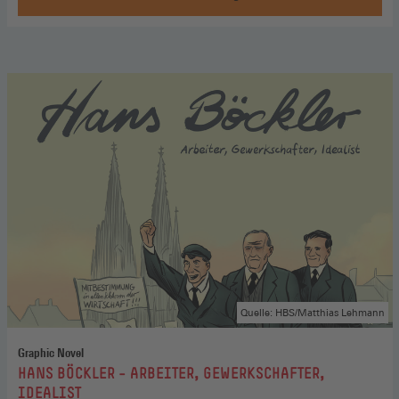
Geschichte
wird
gemacht,
Zu
den
Podcast-
Folgen
(Öffnet
in
einem
neuen
Fenster)
Quelle: HBS/Matthias Lehmann
Graphic Novel
:
HANS BÖCKLER – ARBEITER, GEWERKSCHAFTER,
IDEALIST