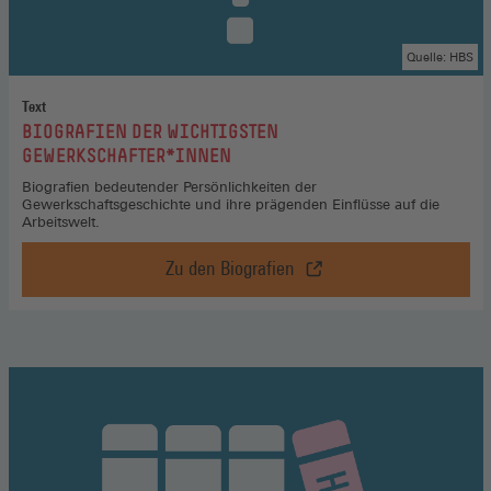
Quelle: HBS
Text
:
BIOGRAFIEN DER WICHTIGSTEN
GEWERKSCHAFTER*INNEN
Biografien bedeutender Persönlichkeiten der
Gewerkschaftsgeschichte und ihre prägenden Einflüsse auf die
Arbeitswelt.
Zu den Biografien
Biografien
der
wichtigsten
Gewerkschafter*innen,
Zu
den
Biografien
(Öffnet
in