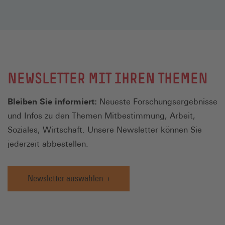
den
Statistiken
(Öffnet
in
einem
neuen
NEWSLETTER MIT IHREN THEMEN
Fenster)
Bleiben Sie informiert:
Neueste Forschungsergebnisse
und Infos zu den Themen Mitbestimmung, Arbeit,
Soziales, Wirtschaft. Unsere Newsletter können Sie
jederzeit abbestellen.
Newsletter auswählen