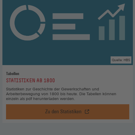
verteidigen,
Zum
Podcast
(Öffnet
in
einem
neuen
Fenster)
Quelle: HBS
Tabellen
:
STATISTIKEN AB 1800
Statistiken zur Geschichte der Gewerkschaften und
Arbeiterbewegung von 1800 bis heute. Die Tabellen können
einzeln als pdf herunterladen werden.
Zu den Statistiken
Statistiken
ab
1800,
Zu