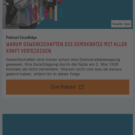
neuen
Fenster)
Quelle: dpa
Podcast Einzelfolge
:
WARUM GEWERKSCHAFTEN DIE DEMOKRATIE MIT ALLER
KRAFT VERTEIDIGEN
Gewerkschaften sind immer schon eine Demokratiebewegung
gewesen. Ihre Zerschlagung durch die Nazis am 2. Mai 1933
konnten sie nicht verhindern. Warum nicht und was sie daraus
gelernt haben, erfahrt Ihr in dieser Folge.
Zum Podcast
Warum
Gewerkschaften
die
Demokratie
mit
aller
Kraft