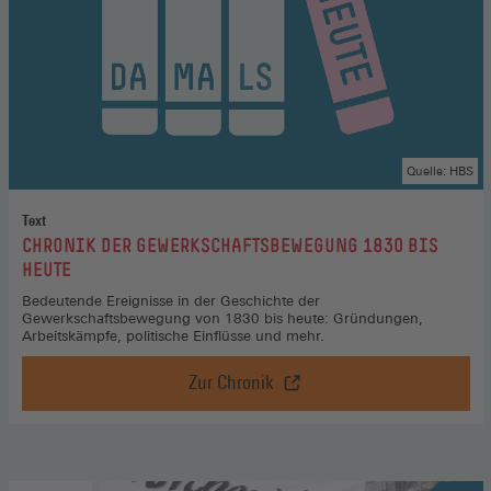
einem
neuen
Fenster)
Quelle: HBS
Text
:
CHRONIK DER GEWERKSCHAFTSBEWEGUNG 1830 BIS
HEUTE
Bedeutende Ereignisse in der Geschichte der
Gewerkschaftsbewegung von 1830 bis heute: Gründungen,
Arbeitskämpfe, politische Einflüsse und mehr.
Zur Chronik
Chronik
der
Gewerkschaftsbewegung
1830
bis