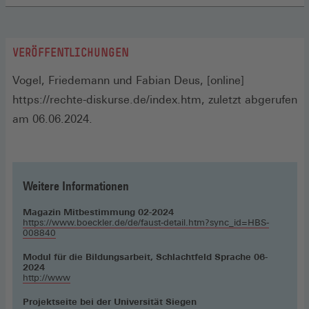
VERÖFFENTLICHUNGEN
(ÖFFNET
Vogel, Friedemann und Fabian Deus
, [online]
IN
https://rechte-diskurse.de/index.htm, zuletzt abgerufen
EINEM
am 06.06.2024.
NEUEN
FENSTER)
Weitere Informationen
Magazin Mitbestimmung 02-2024
https://www.boeckler.de/de/faust-detail.htm?sync_id=HBS-
008840
Modul für die Bildungsarbeit, Schlachtfeld Sprache 06-
2024
http://www
Projektseite bei der Universität Siegen