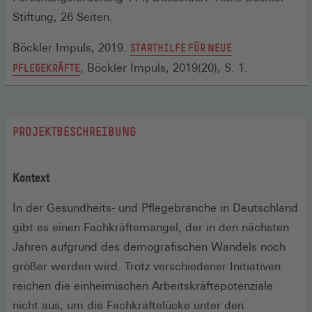
EINEM
Stiftung, 26 Seiten.
NEUEN
Böckler Impuls, 2019.
STARTHILFE FÜR NEUE
FENSTER)
(ÖFFNET
PFLEGEKRÄFTE
, Böckler Impuls, 2019(20), S. 1.
IN
EINEM
NEUEN
PROJEKTBESCHREIBUNG
FENSTER)
Kontext
In der Gesundheits- und Pflegebranche in Deutschland
gibt es einen Fachkräftemangel, der in den nächsten
Jahren aufgrund des demografischen Wandels noch
größer werden wird. Trotz verschiedener Initiativen
reichen die einheimischen Arbeitskräftepotenziale
nicht aus, um die Fachkräftelücke unter den