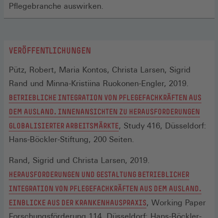
Pflegebranche auswirken.
VERÖFFENTLICHUNGEN
Pütz, Robert, Maria Kontos, Christa Larsen, Sigrid
Rand und Minna-Kristiina Ruokonen-Engler, 2019.
BETRIEBLICHE INTEGRATION VON PFLEGEFACHKRÄFTEN AUS
DEM AUSLAND. INNENANSICHTEN ZU HERAUSFORDERUNGEN
(ÖFFNET
GLOBALISIERTER ARBEITSMÄRKTE
, Study 416, Düsseldorf:
IN
Hans-Böckler-Stiftung, 200 Seiten.
EINEM
Rand, Sigrid und Christa Larsen, 2019.
NEUEN
HERAUSFORDERUNGEN UND GESTALTUNG BETRIEBLICHER
FENSTER)
INTEGRATION VON PFLEGEFACHKRÄFTEN AUS DEM AUSLAND.
(ÖFFNET
EINBLICKE AUS DER KRANKENHAUSPRAXIS
, Working Paper
IN
Forschungsförderung 114, Düsseldorf: Hans-Böckler-