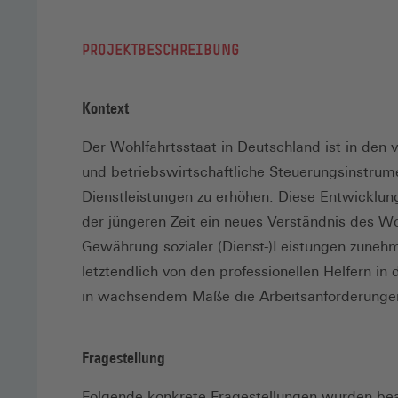
PROJEKTBESCHREIBUNG
Kontext
Der Wohlfahrtsstaat in Deutschland ist in d
und betriebswirtschaftliche Steuerungsinstrume
Dienstleistungen zu erhöhen. Diese Entwicklun
der jüngeren Zeit ein neues Verständnis des Wo
Gewährung sozialer (Dienst-)Leistungen zuneh
letztendlich von den professionellen Helfern i
in wachsendem Maße die Arbeitsanforderungen
Fragestellung
Folgende konkrete Fragestellungen wurden bea