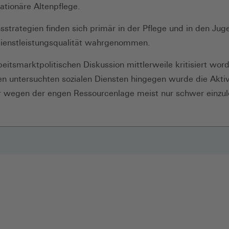
tationäre Altenpflege.
ionsstrategien finden sich primär in der Pflege und in den J
 Dienstleistungsqualität wahrgenommen.
beitsmarktpolitischen Diskussion mittlerweile kritisiert word
en untersuchten sozialen Diensten hingegen wurde die Aktivi
er wegen der engen Ressourcenlage meist nur schwer einzulö