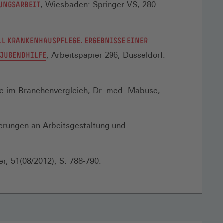
(ÖFFNET
TUNGSARBEIT
, Wiesbaden: Springer VS, 280
IN
EINEM
LL KRANKENHAUSPFLEGE. ERGEBNISSE EINER
NEUEN
(ÖFFNET
 JUGENDHILFE
, Arbeitspapier 296, Düsseldorf:
FENSTER)
IN
EINEM
ge im Branchenvergleich, Dr. med. Mabuse,
NEUEN
FENSTER)
derungen an Arbeitsgestaltung und
r, 51(08/2012), S. 788-790.