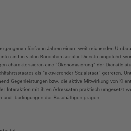
en vergangenen fünfzehn Jahren einem weit reichenden Umb
nte sind in vielen Bereichen sozialer Dienste eingeführt wor
gen charakterisieren eine "Ökonomisierung" der Dienstleist
hlfahrtsstaates als "aktivierender Sozialstaat" getreten. 
mend Gegenleistungen bzw. die aktive Mitwirkung von Klien
n der Interaktion mit ihren Adressaten praktisch umgesetzt
 und -bedingungen der Beschäftigen prägen.
rbeitet: