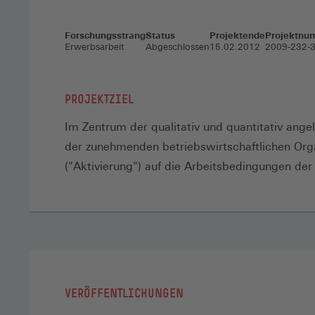
Forschungsstrang
Status
Projektende
Projektnu
Erwerbsarbeit
Abgeschlossen
15.02.2012
2009-232-
PROJEKTZIEL
Im Zentrum der qualitativ und quantitativ ange
der zunehmenden betriebswirtschaftlichen Organ
("Aktivierung") auf die Arbeitsbedingungen der
VERÖFFENTLICHUNGEN