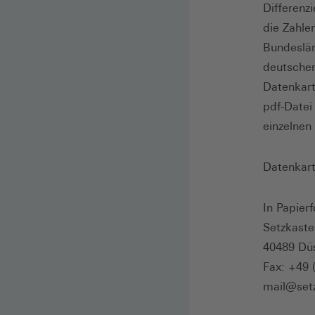
Differenz
die Zahle
Bundeslän
deutscher
Datenkart
pdf-Datei
einzelnen
Datenkar
In Papierf
Setzkast
40489 Düs
Fax: +49 
mail@set