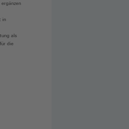
t ergänzen
 in
tung als
für die