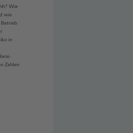
hlt? Wie
d wie
 Betrieb
er
iko in
Hans-
en Zahlen