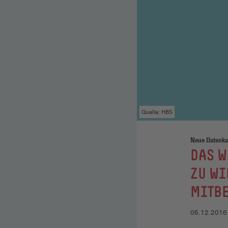
Quelle: HBS
Neue Datenkar
:
DAS W
ZU WI
MITB
05.12.2016