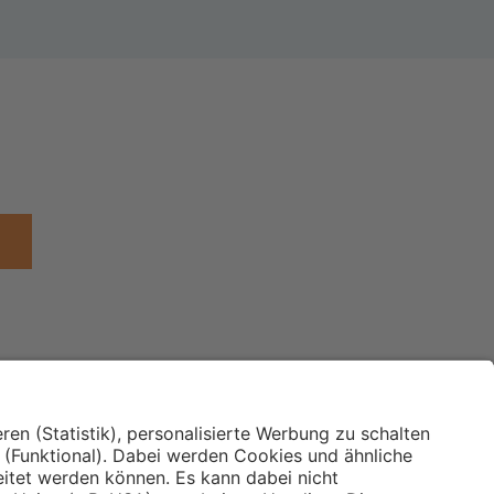
Institut für Makroökonomie
ches
und Konjunkturforschung