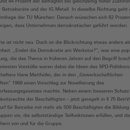
und 44 Prozent der Befragten bei gleichzeitig hoher Zustim
r Betriebsräte und der IG Metall. In dieselbe Richtung geht 
Umfrage der TU München: Danach wünschen sich 62 Prozent
hrigen, dass Unternehmen demokratischer geführt werden.
te ist nicht neu. Doch ist die Blickrichtung etwas anders als
heit. „Endet die Demokratie am Werkstor?“, war eine pop
ung, die das Thema in früheren Jahren auf den Begriff brach
ntesten Vorstöße waren dabei die Ideen des SPD-Politikers
afters Hans Matthöfer, der in den „Gewerkschaftlichen
ten“ 1968 einen Vorschlag zur Novellierung des
erfassungsgesetzes machte. Neben einem besseren Schutz
hkeitsrechte der Beschäftigten – jetzt geregelt in § 75 Betr
urf für Betriebe mit mehr als 500 Beschäftigten die Bildung
uppen vor, die selbstständige Teilfunktionen erfüllen, und d
hern von und für die Gruppe.