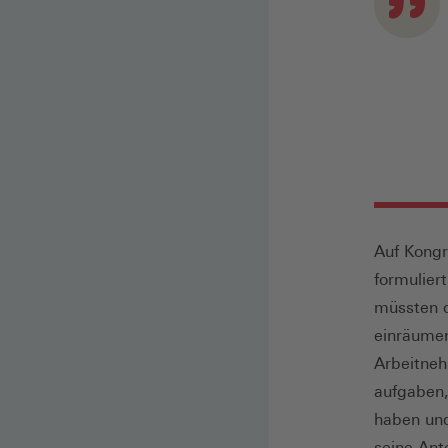
Auf Kongr
formulier
müssten d
einräumen
Arbeitneh
aufgaben,
haben und
seine Ant