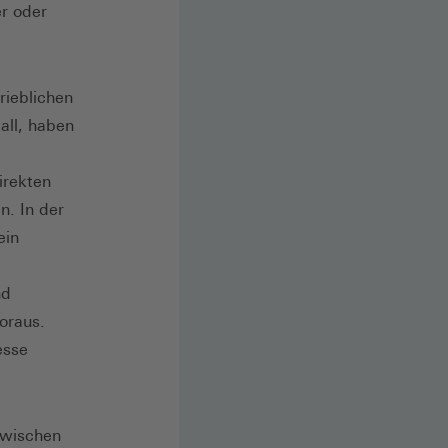
er oder
rieblichen
all, haben
irekten
n. In der
ein
nd
oraus.
esse
nzwischen