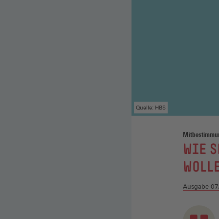
Quelle: HBS
Mitbestimmu
:
WIE S
WOLL
Ausgabe 07