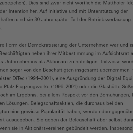
nzubeziehen). Dies sind zwar nicht wörtlich die Matthöfer-Id
der Intention her. Auf Initiative und mit Unterstützung der
aften sind sie 30 Jahre später Teil der Betriebsverfassung
.
re Form der Demokratisierung der Unternehmen war und is
 Beschäftigten neben ihrer Mitbestimmung im Aufsichtsrat
es Unternehmens als Aktionäre zu beteiligen. Teilweise wur
men sogar von den Beschäftigten insgesamt übernommen, 
leister DiTec (1994–2001), eine Ausgründung der Digital Eq
 Pfalz-Flugzeugwerke (1996–2001) oder die Glashütte Süß
och im Ergebnis, bei allem Respekt vor den Bemühungen, 
en Lösungen. Belegschaftsaktien, die durchaus bei den
gten eine gewisse Popularität haben, werden demgegenüb
rt ausgegeben. Sie geben der Belegschaft aber selbst da
 wenn sie in Aktionärsvereinen gebündelt werden. Insbesond