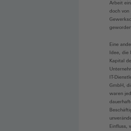
Arbeit ei
doch von 
Gewerksch
geworden
Eine ande
Idee, die
Kapital d
Unterneh
IT-Dienst
GmbH, die
waren jed
dauerhaft
Beschäfti
unverände
Einfluss,