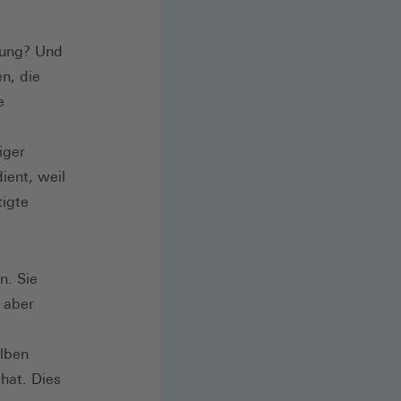
zung? Und
n, die
e
iger
ient, weil
tigte
n. Sie
 aber
alben
 hat. Dies