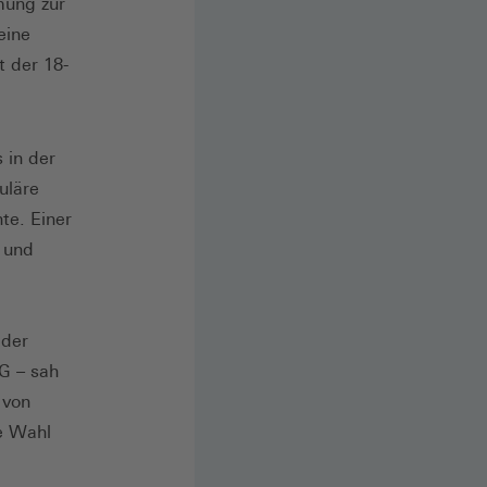
mung zur
eine
 der 18-
 in der
uläre
te. Einer
 und
 der
VG – sah
 von
ie Wahl