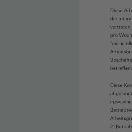
Diese Arb
die Inter
vertreten
pro Woche
freizuste
Arbeitsbe
Beschäfti
betreffen
Diese Kon
abgelehnt
inzwische
Betriebsv
Arbeitsgr
2 (Betrie