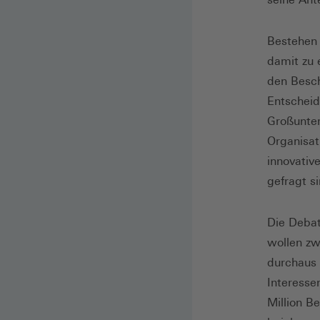
Bestehen 
damit zu 
den Besch
Entscheid
Großunter
Organisat
innovativ
gefragt s
Die Debat
wollen zw
durchaus 
Interesse
Million Be