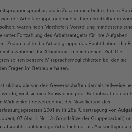
eitsgruppensprecher, die in Zusammenarbeit mit dem Betri
essen der Arbeitsgruppe gegenüber dem unmittelbaren Vor
 sollten, waren nach Matthöfers Vorstellung mindestens ein
 unter Fortzahlung des Arbeitsentgelts für ihre Aufgaben
llen. Zudem sollte die Arbeitsgruppe das Recht haben, die F
reichs während der Arbeitszeit zu besprechen. Ziel: Die
gten sollten bessere Mitsprachemöglichkeiten bei den sie
den Fragen im Betrieb erhalten.
struktion, die von den Gewerkschaften damals teilweise he
 wurde, weil sie eine Schwächung der Betriebsräte befürcht
n Wirklichkeit geworden mit der Novellierung des
erfassungsgesetzes 2001 in §§ 28a (Übertragung von Aufga
uppen), 87 Abs. 1 Nr. 13 (Grundsätze der Gruppenarbeit) un
bsratsrecht, sachkundige Arbeitnehmer als Auskunftsperson 