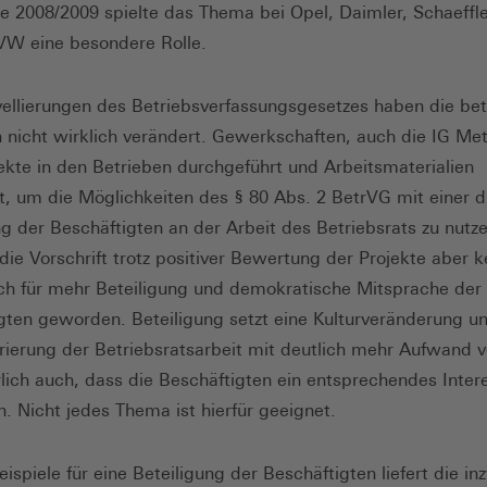
se 2008/2009 spielte das Thema bei Opel, Daimler, Schaeffl
VW eine besondere Rolle.
ellierungen des Betriebsverfassungsgesetzes haben die bet
n nicht wirklich verändert. Gewerkschaften, auch die IG Met
ekte in den Betrieben durchgeführt und Arbeitsmaterialien
t, um die Möglichkeiten des § 80 Abs. 2 BetrVG mit einer d
ng der Beschäftigten an der Arbeit des Betriebsrats zu nutze
 die Vorschrift trotz positiver Bewertung der Projekte aber k
h für mehr Beteiligung und demokratische Mitsprache der
gten geworden. Beteiligung setzt eine Kulturveränderung u
rierung der Betriebsratsarbeit mit deutlich mehr Aufwand v
lich auch, dass die Beschäftigten ein entsprechendes Inter
n. Nicht jedes Thema ist hierfür geeignet.
eispiele für eine Beteiligung der Beschäftigten liefert die i