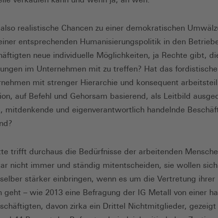
also realistische Chancen zu einer demokratischen Umwäl
einer entsprechenden Humanisierungspolitik in den Betriebe
äftigten neue individuelle Möglichkeiten, ja Rechte gibt, di
ungen im Unternehmen mit zu treffen? Hat das fordistische
nehmen mit strenger Hierarchie und konsequent arbeitsteil
ion, auf Befehl und Gehorsam basierend, als Leitbild ausged
e, mitdenkende und eigenverantwortlich handelnde Beschäf
ind?
te trifft durchaus die Bedürfnisse der arbeitenden Mensche
ar nicht immer und ständig mitentscheiden, sie wollen sich
selber stärker einbringen, wenn es um die Vertretung ihrer
n geht – wie 2013 eine Befragung der IG Metall von einer h
schäftigten, davon zirka ein Drittel Nichtmitglieder, gezeigt