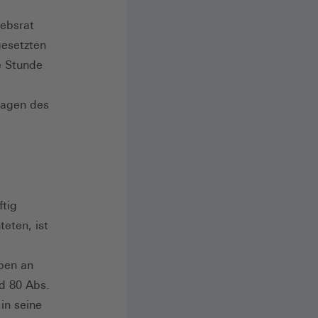
ebsrat
gesetzten
e Stunde
ragen des
ftig
eten, ist
ben an
d 80 Abs.
in seine