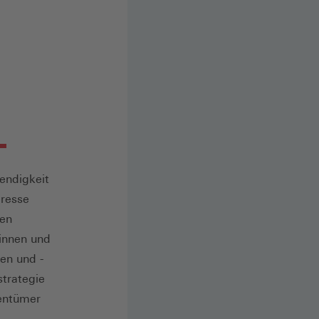
endigkeit
eresse
ten
innen und
en und -
strategie
gentümer