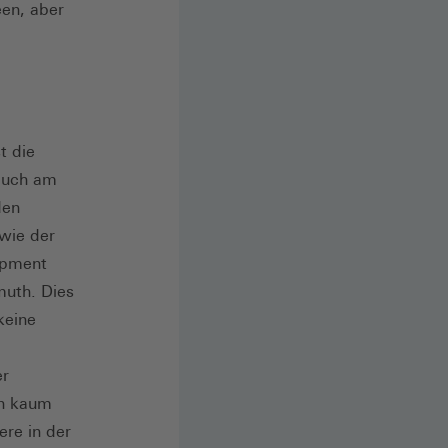
een, aber
t die
 auch am
den
wie der
uipment
muth. Dies
keine
er
nn kaum
ere in der