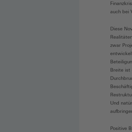
Finanzkri
auch bei 
Diese Nov
Realitäte
zwar Proj
entwickel
Beteiligu
Breite ist
Durchbruc
Beschäfti
Restruktu
Und natür
aufbringe
Positive B