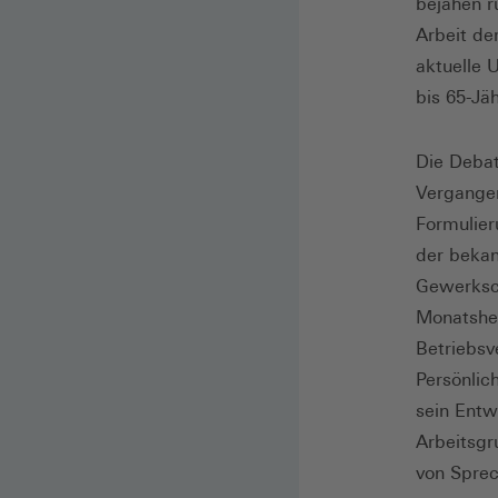
bejahen r
Arbeit de
aktuelle 
bis 65-Jä
Die Debat
Vergangen
Formulier
der bekan
Gewerksch
Monatshef
Betriebsv
Persönlic
sein Entw
Arbeitsgr
von Sprec