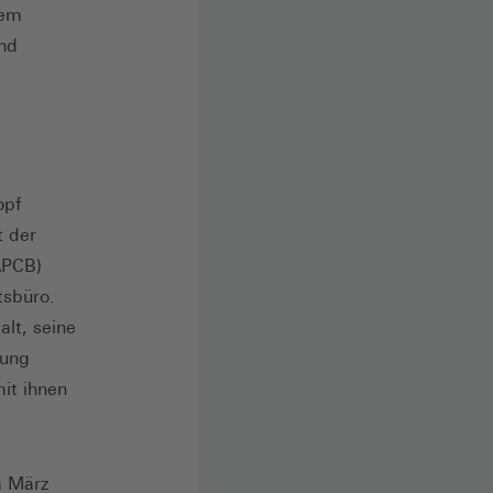
nem
nd
opf
t der
APCB)
tsbüro.
lt, seine
dung
it ihnen
m März