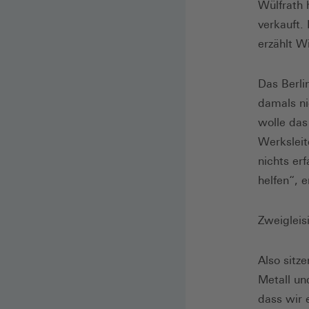
Wülfrath 
verkauft.
erzählt Wi
Das Berli
damals ni
wolle das
Werksleit
nichts er
helfen“, 
Zweigleis
Also sitz
Metall un
dass wir 