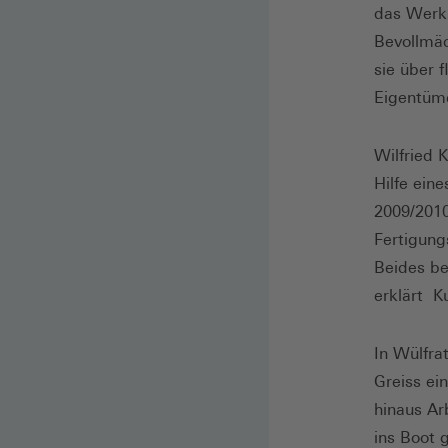
das Werk 
Bevollmäch
sie über 
Eigentüme
Wilfried 
Hilfe ein
2009/2010
Fertigung
Beides b
erklärt K
In Wülfra
Greiss ei
hinaus Ar
ins Boot 