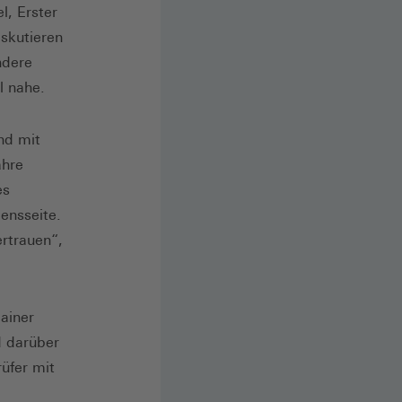
l, Erster
iskutieren
ndere
l nahe.
nd mit
ahre
es
ensseite.
rtrauen“,
ainer
d darüber
rüfer mit