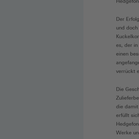
Hedgefon
Der Erfol
und doch 
Kuckelkor
es, der i
einen bes
angefange
verrückt e
Die Gesch
Zulieferb
die damit
erfüllt si
Hedgefond
Werke und