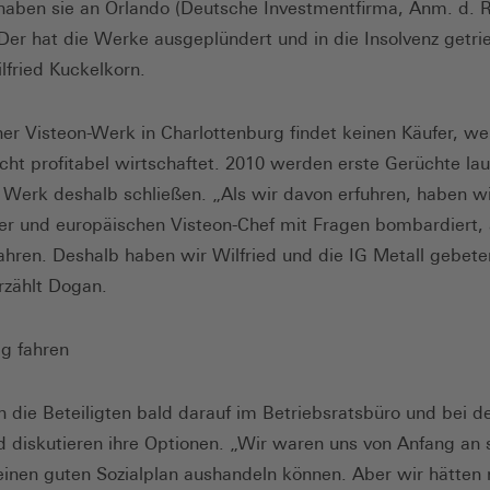
haben sie an Orlando (Deutsche Investmentfirma, Anm. d. R
 Der hat die Werke ausgeplündert und in die Insolvenz getri
lfried Kuckelkorn.
ner Visteon-Werk in Charlottenburg findet keinen Käufer, wei
cht profitabel wirtschaftet. 2010 werden erste Gerüchte lau
 Werk deshalb schließen. „Als wir davon erfuhren, haben w
er und europäischen Visteon-Chef mit Fragen bombardiert,
fahren. Deshalb haben wir Wilfried und die IG Metall gebete
erzählt Dogan.
ig fahren
en die Beteiligten bald darauf im Betriebsratsbüro und bei d
d diskutieren ihre Optionen. „Wir waren uns von Anfang an s
einen guten Sozialplan aushandeln können. Aber wir hätten