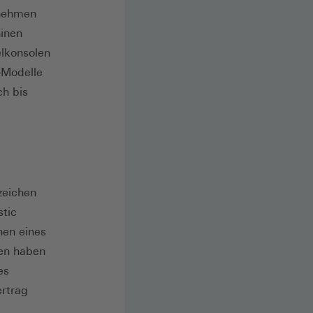
rnehmen
hinen
elkonsolen
-Modelle
ch bis
zeichen
stic
hen eines
ten haben
es
ertrag