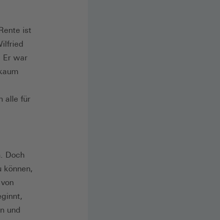
Rente ist
ilfried
. Er war
o kaum
 alle für
n. Doch
u können,
 von
ginnt,
en und