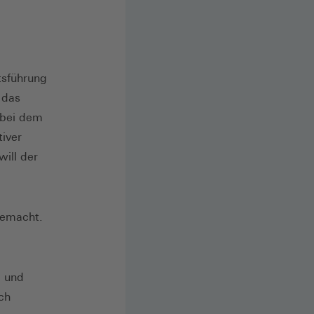
sführung
 das
 bei dem
iver
will der
gemacht.
e und
ch