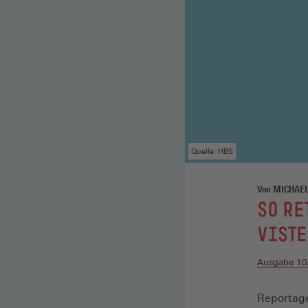
Quelle: HBS
Von MICHA
:
SO RE
VISTE
Ausgabe 10
Reportage