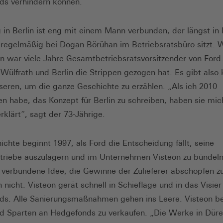
ds verhindern können.
g in Berlin ist eng mit einem Mann verbunden, der längst in 
regelmäßig bei Dogan Börühan im Betriebsratsbüro sitzt. W
n war viele Jahre Gesamtbetriebsratsvorsitzender von Ford
n Wülfrath und Berlin die Strippen gezogen hat. Es gibt als
seren, um die ganze Geschichte zu erzählen. „Als ich 2010
n habe, das Konzept für Berlin zu schreiben, haben sie mich
rklärt“, sagt der 73-Jährige.
ichte beginnt 1997, als Ford die Entscheidung fällt, seine
etriebe auszulagern und im Unternehmen Visteon zu bündel
 verbundene Idee, die Gewinne der Zulieferer abschöpfen z
ch nicht. Visteon gerät schnell in Schieflage und in das Visier
s. Alle Sanierungsmaßnahmen gehen ins Leere. Visteon be
 Sparten an Hedgefonds zu verkaufen. „Die Werke in Dür