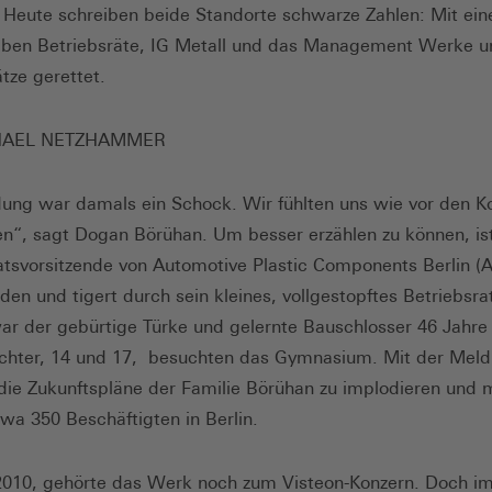
Heute schreiben beide Standorte schwarze Zahlen: Mit ei
aben Betriebsräte, IG Metall und das Management Werke u
tze gerettet.
HAEL NETZHAMMER
ung war damals ein Schock. Wir fühlten uns wie vor den K
n“, sagt Dogan Börühan. Um besser erzählen zu können, is
atsvorsitzende von Automotive Plastic Components Berlin (
den und tigert durch sein kleines, vollgestopftes Betriebsra
r der gebürtige Türke und gelernte Bauschlosser 46 Jahre a
chter, 14 und 17, besuchten das Gymnasium. Mit der Mel
die Zukunftspläne der Familie Börühan zu implodieren und m
twa 350 Beschäftigten in Berlin.
010, gehörte das Werk noch zum Visteon-Konzern. Doch i