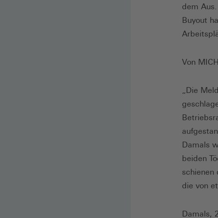
dem Aus. 
Buyout h
Arbeitsplä
Von MIC
„Die Meld
geschlage
Betriebsr
aufgestan
Damals wa
beiden Tö
schienen 
die von e
Damals, 2