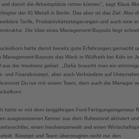
und damit die Arbeitsplätze retten können“, sagt Klaus Abe
tigter der IG Metall in Berlin. Das aber ist das Ziel. Also d
flexiblere Tarife, Produktivitätssteigerungen und auch eine a
rstruktur. Die Idee eines Management-Buyouts liegt schnel
Kuckelkorn hatte damit bereits gute Erfahrungen gemacht u
es Management-Buyouts das Werk in Wülfrath bei Köln im J
 aus der Insolvenz gelöst. „Dafür braucht man ein stimmig
s- und Finanzkonzept, aber auch Verbündete auf Unternehm
ekommst Du nur mit einem Team, dem auch die Manager ve
uckelkorn.
th hatte er mit dem langjährigen Ford-Fertigungsingenieur R
nen ausgewiesenen Kenner aus dem Ruhestand aktiviert un
beitsrechtler, einen Insolvenzanwalt und einen Wirtschaftsp
geholt. Konzept und Team überzeugten nicht nur den