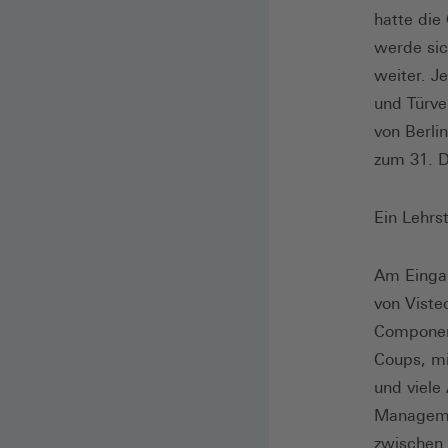
hatte die
werde sic
weiter. J
und Türve
von Berli
zum 31. 
Ein Lehrs
Am Eingan
von Viste
Component
Coups, mi
und viele
Managemen
zwischen