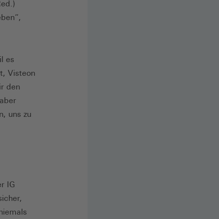
ed.)
eben“,
l es
t, Visteon
ir den
 aber
n, uns zu
er IG
icher,
 niemals