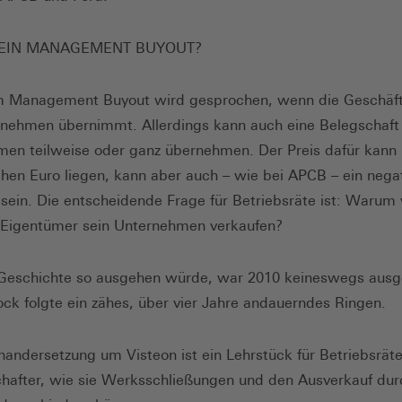
 EIN MANAGEMENT BUYOUT?
m Management Buyout wird gesprochen, wenn die Geschäft
nehmen übernimmt. Allerdings kann auch eine Belegschaft
en teilweise oder ganz übernehmen. Der Preis dafür kann
hen Euro liegen, kann aber auch – wie bei APCB – ein negat
 sein. Die entscheidende Frage für Betriebsräte ist: Warum 
 Eigentümer sein Unternehmen verkaufen?
 Geschichte so ausgehen würde, war 2010 keineswegs aus
k folgte ein zähes, über vier Jahre andauerndes Ringen.
nandersetzung um Visteon ist ein Lehrstück für Betriebsrät
after, wie sie Werksschließungen und den Ausverkauf dur