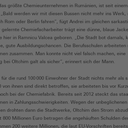
das größte Chemieunternehmen in Rumänien, ist seit einem
. „Bald werden wir mit diesen Bussen nicht mehr ins Werk,
ch Rom oder Berlin fahren“, fügt Andrei im gleichen sarkast
r gelernte Chemiefacharbeiter trägt eine dünne, blaue Jacke,
 hier in Ramnicu Valcea geboren. „Die Stadt bot damals, k
, gute Ausbildungschancen. Die Berufsschulen arbeiteten
en zusammen. Man konnte nicht viel falsch machen, eine
g bei Oltchim galt als sicher“, erinnert sich der Mann.
t für die rund 100 000 Einwohner der Stadt nichts mehr als s
 von ihnen sind direkt betroffen, sie arbeiteten bis vor Kur
noch bei der Chemiefabrik. Bereits seit 2012 steckt das staa
men in Zahlungsschwierigkeiten. Wegen der unbeglichenen
en drohten dann die Stadtwerke, Oltchim den Strom abzud
 800 Millionen Euro betragen die angehäuften Schulden der
men 200 weitere Millionen, die laut EU-Vorschriften bereits