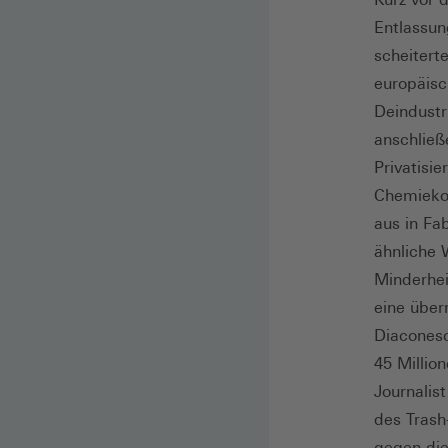
Entlassun
scheitert
europäisc
Deindustr
anschließ
Privatisie
Chemiekon
aus in Fa
ähnliche 
Minderhei
eine übe
Diaconesc
45 Millio
Journalis
des Trash
gegen die