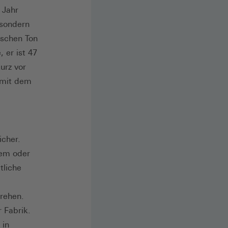
 Jahr
 sondern
ischen Ton
 er ist 47
urz vor
 mit dem
icher.
zem oder
tliche
rehen.
 Fabrik.
 in