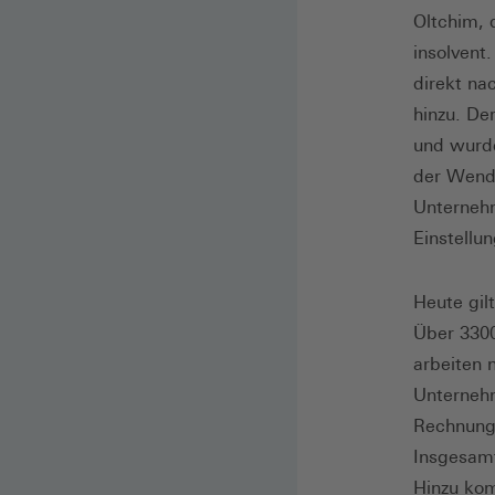
Oltchim, 
insolvent
direkt na
hinzu. De
und wurde
der Wende
Unternehm
Einstellun
Heute gil
Über 3300
arbeiten 
Unterneh
Rechnung
Insgesamt
Hinzu kom