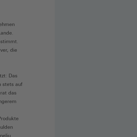
nehmen
Lande.
estimmt.
ver, die
tzt: Das
 stets auf
rat das
ängerem
Produkte
hulden
neliu