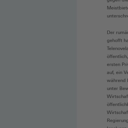
Meistbiet
unterschr
Der rumän
gehofft ha
Telenovel
öffentlic
ersten Pr
auf, ein 
während D
unter Bew
Wirtschaf
öffentlic
Wirtschaf
Regierung