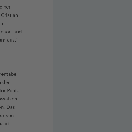
einer
Cristian
um
teuer- und
sam aus.“
rentabel
 die
tor Ponta
tswahlen
en. Das
er von
siert.