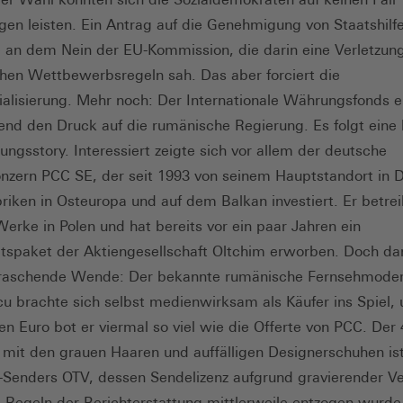
gen leisten. Ein Antrag auf die Genehmigung von Staatshilf
e an dem Nein der EU-Kommission, die darin eine Verletzun
hen Wettbewerbsregeln sah. Das aber forciert die
ialisierung. Mehr noch: Der Internationale Währungsfonds 
end den Druck auf die rumänische Regierung. Es folgt eine
rungsstory. Interessiert zeigte sich vor allem der deutsche
zern PCC SE, der seit 1993 von seinem Hauptstandort in 
briken in Osteuropa und auf dem Balkan investiert. Er betrei
Werke in Polen und hat bereits vor ein paar Jahren ein
tspaket der Aktiengesellschaft Oltchim erworben. Doch d
rraschende Wende: Der bekannte rumänische Fernsehmoder
u brachte sich selbst medienwirksam als Käufer ins Spiel, 
nen Euro bot er viermal so viel wie die Offerte von PCC. Der 
t mit den grauen Haaren und auffälligen Designerschuhen is
-Senders OTV, dessen Sendelizenz aufgrund gravierender V
 Regeln der Berichterstattung mittlerweile entzogen wurde.