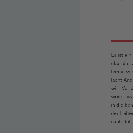
Es ist ei
über das 
haben wir
lacht And
will. Vor
weiter wa
in die be
der Halte
nach Itali