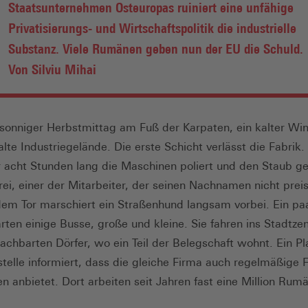
Staatsunternehmen Osteuropas ruiniert eine unfähige
Privatisierungs- und Wirtschaftspolitik die industrielle
Substanz. Viele Rumänen geben nun der EU die Schuld.
Von Silviu Mihai
n sonniger Herbstmittag am Fuß der Karpaten, ein kalter Wi
alte Industriegelände. Die erste Schicht verlässt die Fabrik
 acht Stunden lang die Maschinen poliert und den Staub g
rei, einer der Mitarbeiter, der seinen Nachnamen nicht pre
 dem Tor marschiert ein Straßenhund langsam vorbei. Ein pa
rten einige Busse, große und kleine. Sie fahren ins Stadtz
nachbarten Dörfer, wo ein Teil der Belegschaft wohnt. Ein Pl
stelle informiert, dass die gleiche Firma auch regelmäßige 
en anbietet. Dort arbeiten seit Jahren fast eine Million Rum