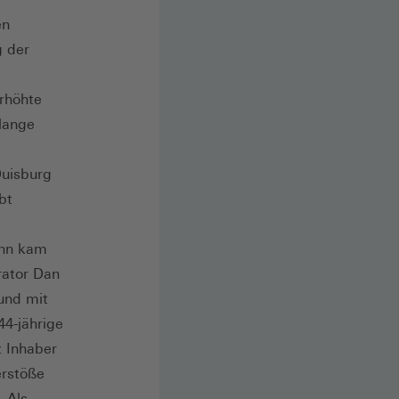
en
g der
erhöhte
 lange
Duisburg
bt
ann kam
ator Dan
und mit
44-jährige
t Inhaber
erstöße
 Als