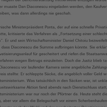
er musste Dan Diaconescu eingeladen werden, den Kaufver
eiben, was dann allerdings nie geschah.
ische Ministerpräsident Ponta, der auf eine schnelle Privat
tte, kritisierte das Verfahren als „Fortsetzung einer schlech
a“. Er und sein Wirtschaftsminister Daniel Chitoiu bezweifel
h, dass Diaconescu die Summe aufbringen könnte. Sie erklä
ivatisierungsanlauf für gescheitert und riefen die Staatsanwa
Verfahren wegen Betrugs einzuleiten. Doch die Justiz blieb ta
iaconescu vor laufender Kamera seine angebliche Zahlungs
eis stellte: Er schleppte Säcke, die angeblich voller Geld 
tsministerium. Was tatsächlich in den Säcken war, ist unkla
hkeitswirksame Aktion fand abends nach Dienstschluss statt
tsministerium war nur noch der Pförtner da. Heute steht di
, aber vor allem die Belegschaft vor einem Scherbenhaufen