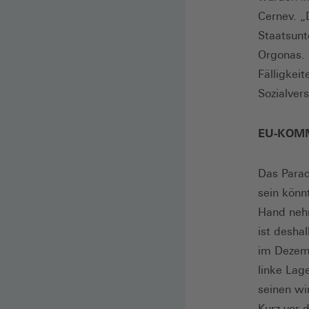
Cernev. „
Staatsunt
Orgonas. 
Fälligkei
Sozialver
EU-KOMM
Das Parad
sein könn
Hand nehm
ist desha
im Dezemb
linke Lag
seinen wi
Kurz vor 