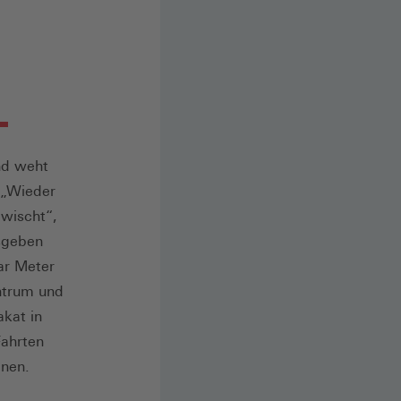
nd weht
. „Wieder
ewischt“,
isgeben
ar Meter
entrum und
akat in
Fahrten
änen.