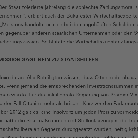
Der Staat tolerierte jahrelang die schlechte Zahlungsmoral s
ernehmen“, erklärt auch der Bukarester Wirtschaftsexperte 
„Meistens handelte es sich bei den angehäuften Schulden 
ten gegenüber anderen staatlichen Unternehmen oder den S
sicherungskassen. So blutete die Wirtschaftssubstanz lang
ISSION SAGT NEIN ZU STAATSHILFEN
oxe daran: Alle Beteiligten wissen, dass Oltchim durchaus 
te, wenn jemand die entsprechenden Investitionssummen in
en würde. Für die linksliberale Regierung von Premier Vic
lb der Fall Oltchim mehr als brisant. Kurz vor den Parlamen
er 2012 galt es, eine Insolvenz um jeden Preis zu vermeid
er hatte die Sparmaßnahmen und Stellenkürzungen, die früh
rtschaftsliberalen Gegnern durchgesetzt wurden, heftig kriti
der Wahl konnten sich die Sozialdemokraten auf keinen Fall