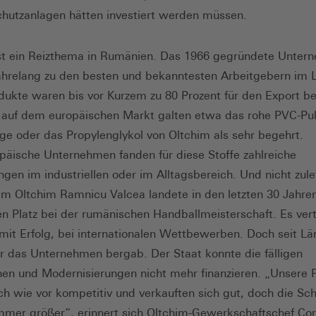
utzanlagen hätten investiert werden müssen.
st ein Reizthema in Rumänien. Das 1966 gegründete Unter
ahrelang zu den besten und bekanntesten Arbeitgebern im 
dukte waren bis vor Kurzem zu 80 Prozent für den Export b
 auf dem europäischen Markt galten etwa das rohe PVC-Pul
ge oder das Propylenglykol von Oltchim als sehr begehrt.
äische Unternehmen fanden für diese Stoffe zahlreiche
en im industriellen oder im Alltagsbereich. Und nicht zule
m Oltchim Ramnicu Valcea landete in den letzten 30 Jahren
n Platz bei der rumänischen Handballmeisterschaft. Es vert
 mit Erfolg, bei internationalen Wettbewerben. Doch seit L
ür das Unternehmen bergab. Der Staat konnte die fälligen
onen und Modernisierungen nicht mehr finanzieren. „Unsere 
h wie vor kompetitiv und verkauften sich gut, doch die Sc
mer größer“, erinnert sich Oltchim-Gewerkschaftschef Cor