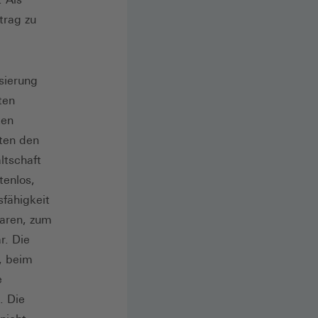
trag zu
isierung
ten
ten
rten den
ltschaft
tenlos,
fähigkeit
waren, zum
r. Die
, beim
e
. Die