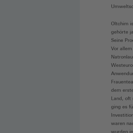
Umweltsch
Oltchim i
gehörte j
Seine Pro
Vor allem
Natronlau
Westeurop
Anwendung
Frauentea
dem erste
Land, oft
ging es f
Investiti
waren nac
wurden im