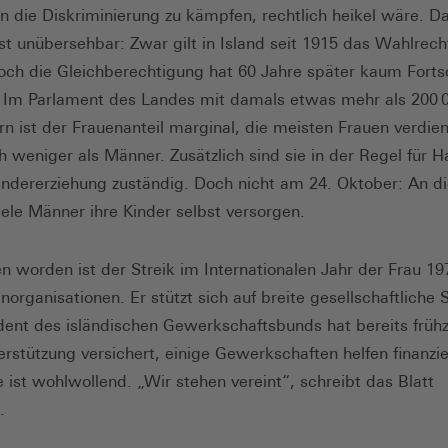
en die Diskriminierung zu kämpfen, rechtlich heikel wäre. D
st unübersehbar: Zwar gilt in Island seit 1915 das Wahlrecht
och die Gleichberechtigung hat 60 Jahre später kaum Fortsc
Im Parlament des Landes mit damals etwas mehr als 200 
n ist der Frauenanteil marginal, die meisten Frauen verdie
h weniger als Männer. Zusätzlich sind sie in der Regel für H
indererziehung zuständig. Doch nicht am 24. Oktober: An 
ele Männer ihre Kinder selbst versorgen.
n worden ist der Streik im Internationalen Jahr der Frau 19
norganisationen. Er stützt sich auf breite gesellschaftliche S
dent des isländischen Gewerkschaftsbunds hat bereits frühz
erstützung versichert, einige Gewerkschaften helfen finanzie
e ist wohlwollend. „Wir stehen vereint“, schreibt das Blatt
n.