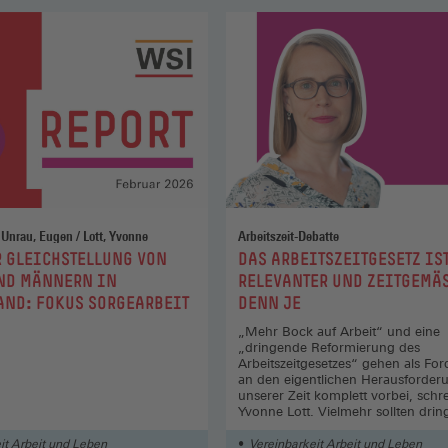
Pfahl, Svenja / Unrau, Eugen / Lott, Yvonne
Arbeitszeit-Debatte
:
R GLEICHSTELLUNG VON
DAS ARBEITSZEITGESETZ IS
ND MÄNNERN IN
RELEVANTER UND ZEITGEMÄSS
AND: FOKUS SORGEARBEIT
ENN JE
„Mehr Bock auf Arbeit“ und eine
„dringende Reformierung des
Arbeitszeitgesetzes“ gehen als Fo
an den eigentlichen Herausforder
unserer Zeit komplett vorbei, schre
Yvonne Lott. Vielmehr sollten drin
Zeitbedürfnisse der Beschäftigten 
genommen werden.
it Arbeit und Leben
Vereinbarkeit Arbeit und Leben