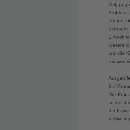
Ziel, geg
Problem i
Frauen, d
gemacht. 
Einwohner
wesentlic
und die K
müssen vi
Ausgerufe
fünf Fraue
Der Präsi
seine Unt
die Press
Þjóðviljin