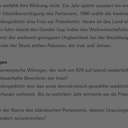
 verfehlt ihre Wirkung nicht. Ein Jahr später passiert ein er
r Gleichberechtigung das Parlament, 1980 wählt die Inselna
nnbogadóttir eine Frau zur Präsidentin. Heute ist das Land ei
en führt Island den Gender Gap Index des Weltwirtschaftsfo
mit der weltweit geringsten Ungleichheit bei der Bezahlun
nde der Skala stehen Pakistan, der Irak und Jemen.
agen
orwegische Wikinger, der sich um 874 auf Island niederließ,
 dauerhafte Bewohner der Insel?
nnbogadóttir war das erste demokratisch gewählte weiblic
rhaupt weltweit. Bis zu welchem Jahr amtierte sie als Präs
t der Name des isländischen Parlaments, dessen Ursprünge 
undert zurückreichen?