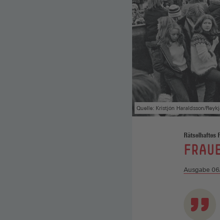
Quelle: Kristjón Haraldsson/Rey
Rätselhaftes 
:
FRAUE
Ausgabe 06