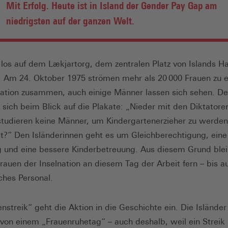
Mit Erfolg. Heute ist in Island der Gender Pay Gap am
niedrigsten auf der ganzen Welt.
el los auf dem Lækjartorg, dem zentralen Platz von Islands H
. Am 24. Oktober 1975 strömen mehr als 20 000 Frauen zu e
tion zusammen, auch einige Männer lassen sich sehen. De
t sich beim Blick auf die Plakate: „Nieder mit den Diktatore
udieren keine Männer, um Kindergartenerzieher zu werden?
t?“ Den Isländerinnen geht es um Gleichberechtigung, eine 
 und eine bessere Kinderbetreuung. Aus diesem Grund blei
rauen der Inselnation an diesem Tag der Arbeit fern – bis a
ches Personal.
nstreik“ geht die Aktion in die Geschichte ein. Die Isländer
von einem „Frauenruhetag“ – auch deshalb, weil ein Streik