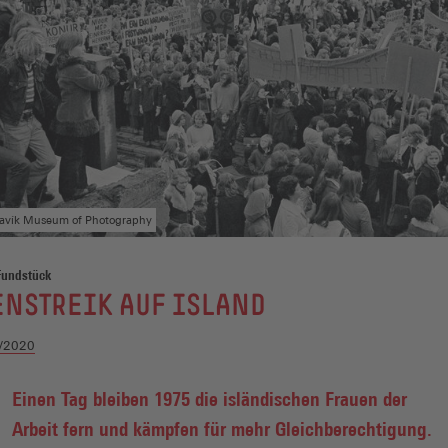
kjavík Museum of Photography
Fundstück
NSTREIK AUF ISLAND
/2020
Einen Tag bleiben 1975 die isländischen Frauen der
Arbeit fern und kämpfen für mehr Gleichberechtigung.