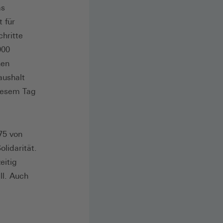
as
 für
hritte
000
nen
aushalt
diesem Tag
75 von
olidarität.
eitig
ll. Auch