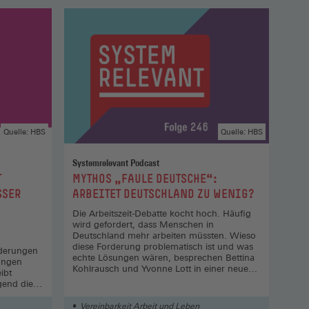
Quelle: HBS
Quelle: HBS
Systemrelevant Podcast
Neue
:
:
T
MYTHOS „FAULE DEUTSCHE“:
ARB
ER D
ARBEITET DEUTSCHLAND ZU WENIG?
AUF
GLE
Die Arbeitszeit-Debatte kocht hoch. Häufig
GES
wird gefordert, dass Menschen in
01. 
Deutschland mehr arbeiten müssten. Wieso
UND
diese Forderung problematisch ist und was
rderungen
echte Lösungen wären, besprechen Bettina
ungen
Kohlrausch und Yvonne Lott in einer neuen
ibt
Folge.
gend die
ernst
Vereinbarkeit Arbeit und Leben
Ve