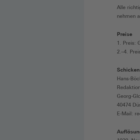
Alle rich
nehmen an
Preise
1. Preis:
2.–4. Pre
Schicken
Hans-Böck
Redaktio
Georg-Gl
40474 Dü
E-Mail: r
Auflösun