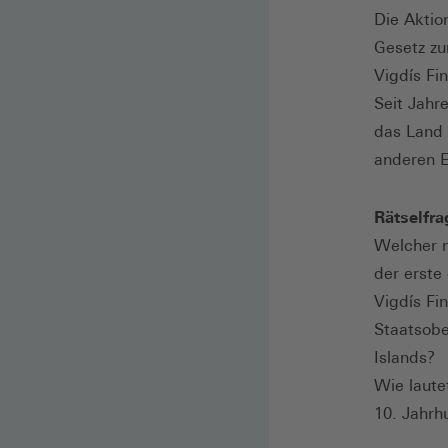
Die Aktion
Gesetz zu
Vigdís Fi
Seit Jahr
das Land 
anderen E
Rätselfr
Welcher n
der erste
Vigdís Fi
Staatsobe
Islands?
Wie laute
10. Jahrh