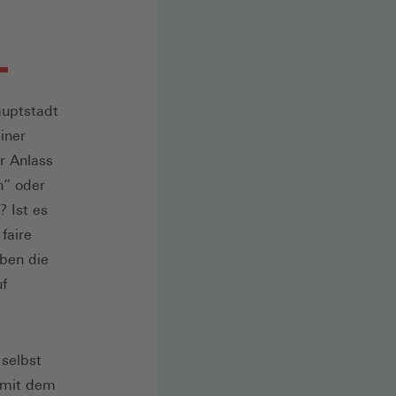
auptstadt
iner
r Anlass
n“ oder
 Ist es
faire
ben die
uf
 selbst
 mit dem