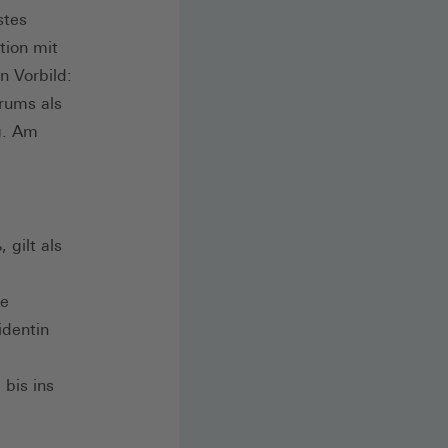
stes
tion mit
n Vorbild:
rums als
g. Am
 gilt als
he
identin
bis ins