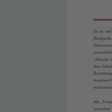
Es ist vi
Reykjavík
Demonstra
erschließ
„Warum st
das Gehal
Bezahlung
meisten F
medizinis
Als „Fraue
sprechen 