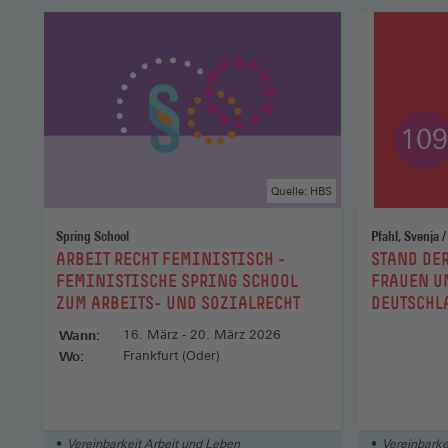
Quelle: HBS
Spring School
:
:
ARBEIT RECHT FEMINISTISCH -
STAND DE
FEMINISTISCHE SPRING SCHOOL
FRAUEN U
ZUM ARBEITS- UND SOZIALRECHT
DEUTSCHL
Wann:
16. März - 20. März 2026
Wo:
Frankfurt (Oder)
Vereinbarkeit Arbeit und Leben
Vereinbarke