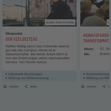
Quelle: Karla Schröder
Qu
Altstipendiat
:
HERAUSFORDER
:
DER VIELSEITIGE
TRANSFORMATI
Steffen Reißig kennt das Callcenter ebenso
Wann:
22. Ok
gut wie den Campus. Heute ist er
Wo:
Breme
Gewerkschafter. Bei seiner Arbeit zehrt er
von den Erfahrungen seiner wechselvollen
Karriere. Von Martin Kaluza
Industrielle Beziehungen
Automatisierung / 
Wirkung von Mitbestimmung
Wirkung von Mit
Schutz der Mitbestimmung
merken
teilen
merken
te