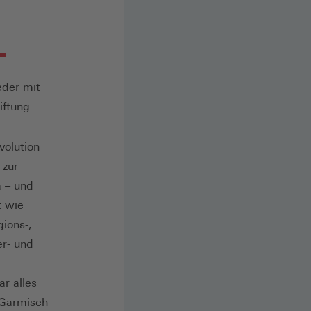
eder mit
iftung.
volution
 zur
a – und
t wie
gions-,
er- und
r alles
 Garmisch-