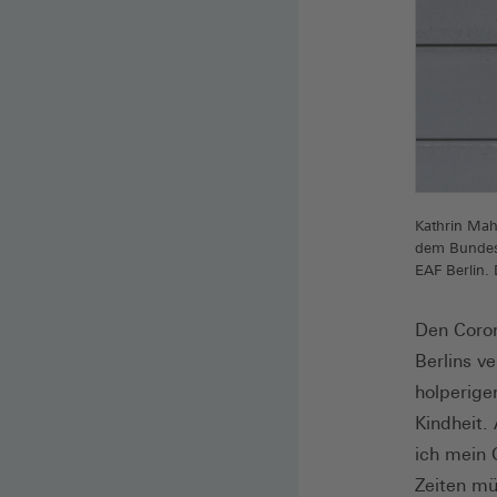
Kathrin Mah
dem Bundesv
EAF Berlin. 
Den Coro
Berlins v
holperige
Kindheit.
ich mein 
Zeiten mü