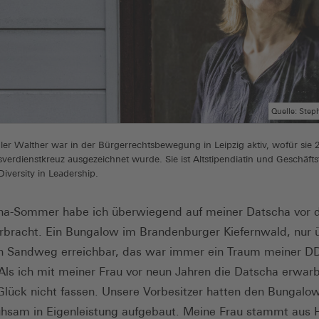
Quelle: Ste
ler Walther war in der Bürgerrechtsbewegung in Leipzig aktiv, wofür sie 
erdienstkreuz ausgezeichnet wurde. Sie ist Altstipendiatin und Geschäfts
Diversity in Leadership.
na-Sommer habe ich überwiegend auf meiner Datscha vor d
erbracht. Ein Bungalow im Brandenburger Kiefernwald, nur 
n Sandweg erreichbar, das war immer ein Traum meiner D
 Als ich mit meiner Frau vor neun Jahren die Datscha erwar
Glück nicht fassen. Unsere Vorbesitzer hatten den Bungalo
hsam in Eigenleistung aufgebaut. Meine Frau stammt aus 