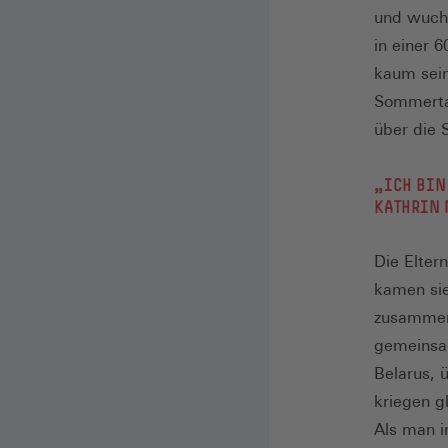
und wuchs
in einer 
kaum sein
Sommertag
über die
„ICH BIN
KATHRIN 
Die Elter
kamen sie
zusammen 
gemeinsam
Belarus, 
kriegen g
Als man i