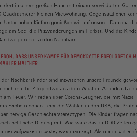
 dort in einem großen Haus mit einem verwilderten Garten 
60-Quadratmeter kleinen Mietwohnung. Gegensätzlicher kan
. Unter hohen Kiefern genießen wir auf unserer Datscha di
e am See, die Pilzwanderungen im Herbst. Und die Kinder 
 Sandwege rüber zu den Nachbarn.
 FROH, DASS UNSER KAMPF FÜR DEMOKRATIE ERFOLGREICH W
MAHLER WALTHER
n der Nachbarskinder sind inzwischen unsere Freunde gew
 noch mal her? Irgendwo aus dem Westen. Abends sitzen w
am Feuer. Wir reden über Corona-Leugner, die mit Nazis
e Sache machen, über die Wahlen in den USA, die Protes
über nervige Geschlechterstereotypen. Die Kinder fragen na
leich politische Bildung mit. Wie wäre das zu DDR-Zeiten 
mmer aufpassen musste, was man sagt. Als man nicht einf