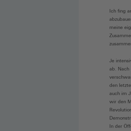
Ich fing 
abzubauen
meine eig
Zusammen
zusammen
Je intens
ab. Nach
verschwan
den letzt
auch im J
wir den M
Revoluti
Demonstra
In der Öf