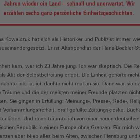
Jahren wieder ein Land – schnell und unerwartet. Wir
erzählen sechs ganz persönliche Einheitsgeschichten.
ha Kowalczuk hat sich als Historiker und Publizist immer wi
useinandergesetzt. Er ist Alt­stipendiat der Hans-Böckler-St
inheit kam, war ich 23 Jahre jung. Ich war skeptisch. Die Re
als Akt der Selbstbefreiung erlebt. Die Einheit gehörte nicht
dachte ich, ja, ich dachte nicht mal an sie. Dann war sie d
e Träume und die der meisten meiner Freunde platzten nich
en. Sie gingen in Erfüllung: Meinungs-, Presse-, Rede-, Reli
d Versammlungsfreiheit, prall gefüllte Zeitungs­kioske, Büch
ttenläden. Und doch träumte ich von einer neuen deutschen
schen Republik in einem Europa ohne Grenzen. Für mich wa
anzen aber blieb alles beim Alten, zwischen Flensburg und