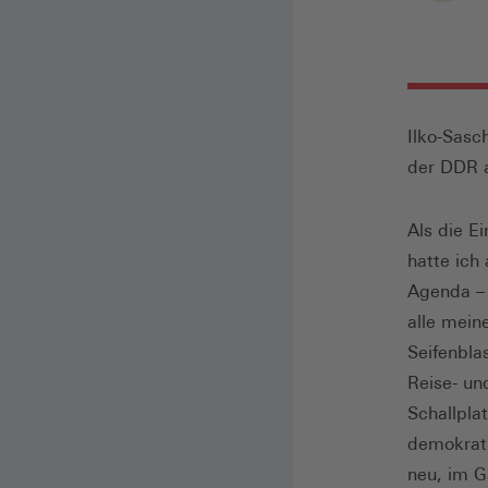
Ilko-Sasc
der DDR a
Als die E
hatte ich 
Agenda – 
alle mein
Seifenblas
Reise- un
Schallpla
demokrati
neu, im G