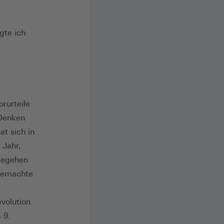
gte ich
rurteile
-Denken
at sich in
 Jahr,
begehen
 gemachte
volution.
 9.