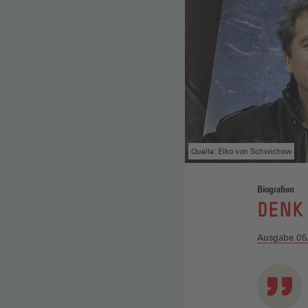
Quelle: Elko von Schwichow
Biografien
:
DENK 
Ausgabe 05