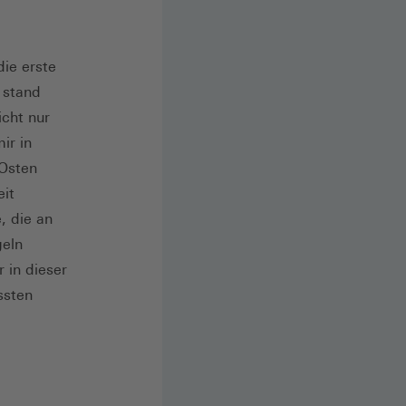
die erste
 stand
cht nur
ir in
 Osten
eit
, die an
geln
 in dieser
ssten