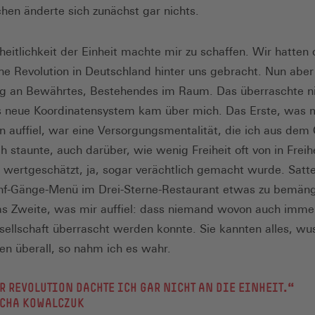
chen änderte sich zunächst gar nichts.
heitlichkeit der Einheit machte mir zu schaffen. Wir hatten 
che Revolution in Deutschland hinter uns gebracht. Nun aber
g an Bewährtes, Bestehendes im Raum. Das überraschte ni
 neue Koordinatensystem kam über mich. Das Erste, was m
n auffiel, war eine Versorgungsmentalität, die ich aus dem
h staunte, auch darüber, wie wenig Freiheit oft von in Freih
wertgeschätzt, ja, sogar verächtlich gemacht wurde. Satte
nf-Gänge-Menü im Drei-Sterne-Restaurant etwas zu bemän
s Zweite, was mir auffiel: dass niemand wovon auch immer
sellschaft überrascht werden konnte. Sie kannten alles, wu
ren überall, so nahm ich es wahr.
R REVOLUTION DACHTE ICH GAR NICHT AN DIE EINHEIT.“
CHA KOWALCZUK