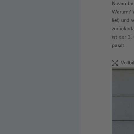
November 
Warum? We
lief, und 
zurückerl
ist der 3
passt.
Vollbi