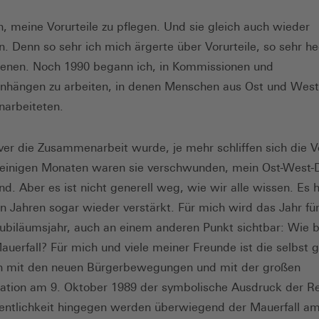
an, meine Vorurteile zu pflegen. Und sie gleich auch wieder
. Denn so sehr ich mich ärgerte über Vorurteile, so sehr he
enen. Noch 1990 begann ich, in Kommissionen und
hängen zu arbeiten, in denen Menschen aus Ost und West
arbeiteten.
iver die Zusammenarbeit wurde, je mehr schliffen sich die Vo
 einigen Monaten waren sie verschwunden, mein Ost-West
d. Aber es ist nicht generell weg, wie wir alle wissen. Es h
en Jahren sogar wieder verstärkt. Für mich wird das Jahr für
ubiläumsjahr, auch an einem anderen Punkt sichtbar: Wie 
auerfall? Für mich und viele meiner Freunde ist die selbst
on mit den neuen Bürgerbewegungen und mit der großen
tion am 9. Oktober 1989 der symbolische Ausdruck der Re
fentlichkeit hingegen werden überwiegend der Mauer­fall am