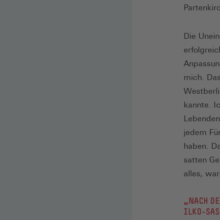
Partenkir
Die Unein
erfolgrei
Anpassun
mich. Das
Westberli
kannte. Ic
Lebenden 
jedem Fü
haben. Da
satten Ge
alles, wa
„NACH DE
ILKO-SAS