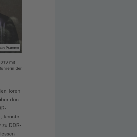
phan Pramme
2019 mit
führerin der
en Toren
über den
DR-
b, konnte
w zu DDR-
Hessen