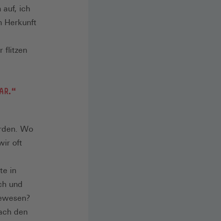
auf, ich
n Herkunft
e
flitzen
AR.“
orden. Wo
ir oft
te in
ch und
gewesen?
ach den