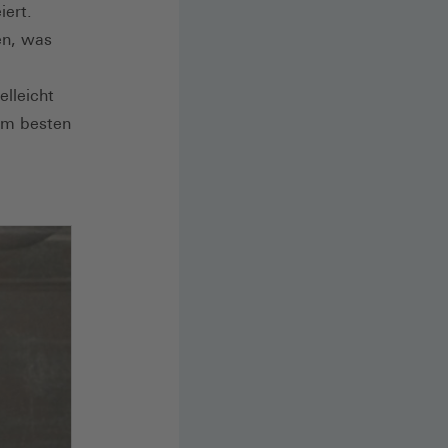
iert.
en, was
lleicht
 am besten