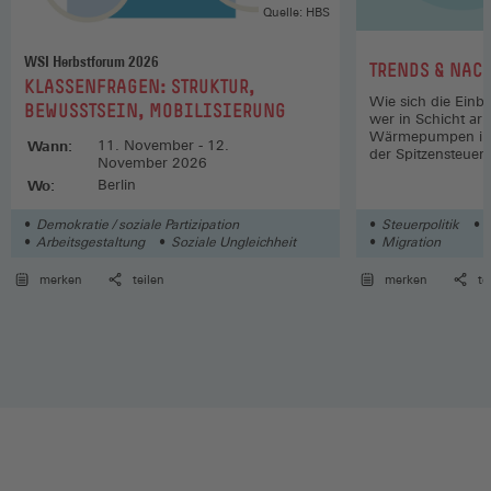
Quelle: HBS
WSI Herbstforum 2026
:
TRENDS & NAC
:
KLASSENFRAGEN: STRUKTUR,
Wie sich die Einb
BEWUSSTSEIN, MOBILISIERUNG
wer in Schicht arb
Wärmepumpen inst
Wann:
11. November - 12.
der Spitzensteuer
November 2026
Wo:
Berlin
Demokratie / soziale Partizipation
Steuerpolitik
K
Arbeitsgestaltung
Soziale Ungleichheit
Migration
merken
teilen
merken
te