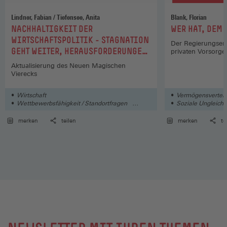
Lindner, Fabian / Tiefensee, Anita
Blank, Florian
:
:
NACHHALTIGKEIT DER
WER HAT, DEM
WIRTSCHAFTSPOLITIK - STAGNATION
Der Regierungsen
GEHT WEITER, HERAUSFORDERUNGEN
privaten Vorsorge
STEIGEN
Aktualisierung des Neuen Magischen
Vierecks
Wirtschaft
Vermögensverteil
Wettbewerbsfähigkeit / Standortfragen
Soziale Ungleichh
Deutschland / Europa / International
merken
teilen
merken
te