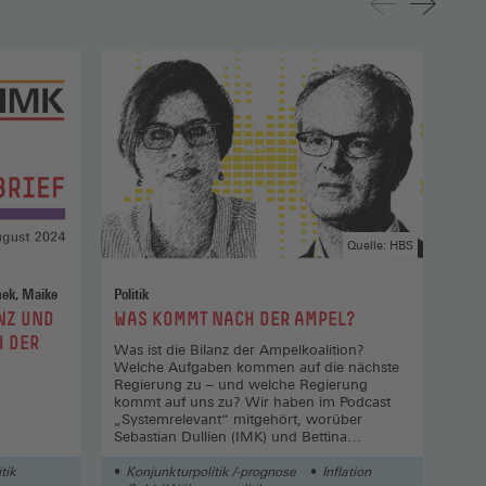
Quelle: HBS
res, Lukas / Korsinnek, Maike
Politik
:
:
NZ UND
WAS KOMMT NACH DER AMPEL?
MI
 DER
DE
Was ist die Bilanz der Ampelkoalition?
Welche Aufgaben kommen auf die nächste
Lück
Regierung zu – und welche Regierung
best
kommt auf uns zu? Wir haben im Podcast
alte
„Systemrelevant“ mitgehört, worüber
Sebastian Dullien (IMK) und Bettina
Kohlrausch (WSI) sprechen. Bearbeitet von
Kay Meiners
itik
Konjunkturpolitik /-prognose
Inflation
Vor