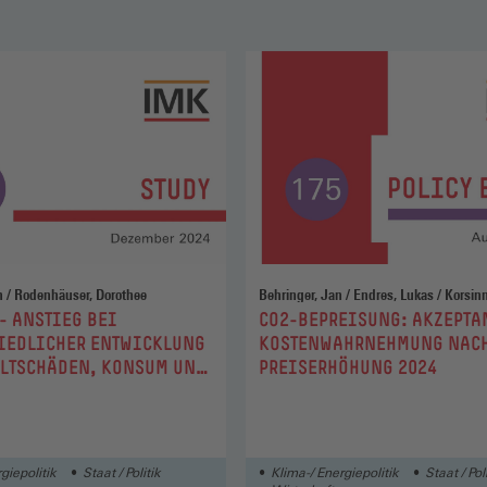
Held, Benjamin / Rodenhäuser, Dorothee
Behringer, Jan / End
:
- ANSTIEG BEI
CO2-BEPREISUNG: AKZEPTA
IEDLICHER ENTWICKLUNG
KOSTENWAHRNEHMUNG NACH
LTSCHÄDEN, KONSUM UND
PREISERHÖHUNG 2024
HEIT
giepolitik
Staat / Politik
Klima-/ Energiepolitik
Staat / Pol