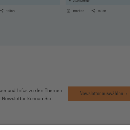
Wirtschaft
teilen
merken
teilen
N
se und Infos zu den Themen
Newsletter auswählen
e Newsletter können Sie