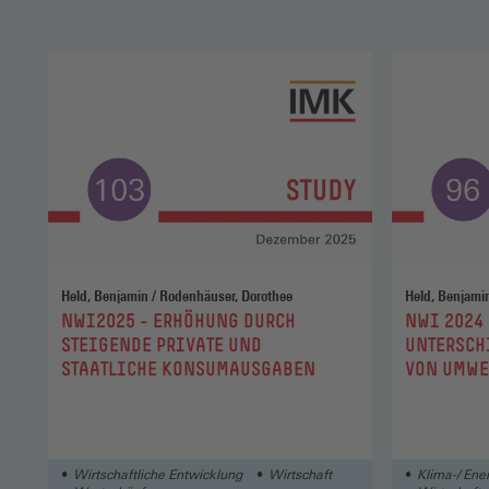
Held, Benjamin / Rodenhäuser, Dorothee
:
:
NWI2025 - ERHÖHUNG DURCH
NWI 2024 
STEIGENDE PRIVATE UND
UNTERSCH
STAATLICHE KONSUMAUSGABEN
VON UMWE
UNGLEICH
Wirtschaftliche Entwicklung
Wirtschaft
Klima-/ Ener