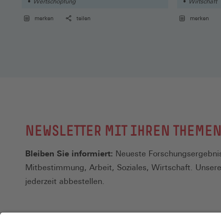
Wertschöpfung
Wirtschaft
merken
teilen
merken
NEWSLETTER MIT IHREN THEME
Bleiben Sie informiert:
Neueste Forschungsergebnis
Mitbestimmung, Arbeit, Soziales, Wirtschaft. Unser
jederzeit abbestellen.