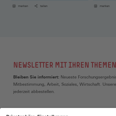
anhaltenden Fachkräftemangel vor
merken
teilen
merken
Herausforderungen. Es gibt verschiedene
Hemmnisse. Von Andreas Schulte und
Fabienne Melzer
NEWSLETTER MIT IHREN THEME
Bleiben Sie informiert:
Neueste Forschungsergebnis
Mitbestimmung, Arbeit, Soziales, Wirtschaft. Unser
jederzeit abbestellen.