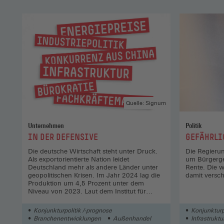
Quelle: Signum
Unternehmen
Politik
:
:
IN DER DEFENSIVE
GEFÄHRLI
Die deutsche Wirtschaft steht unter Druck.
Die Regierun
Als exportorientierte Nation leidet
um Bürgerge
Deutschland mehr als andere Länder unter
Rente. Die 
geopolitischen Krisen. Im Jahr 2024 lag die
damit versc
Produktion um 4,5 Prozent unter dem
Niveau von 2023. Laut dem Institut für
Arbeitsmarktforschung (IAB) gehen in der
deutschen Industrie derzeit monatlich rund
Konjunkturpolitik /-prognose
Konjunkturp
10 000 Arbeitsplätze verloren. Auch der
Branchenentwicklungen
Außenhandel
Infrastruktu
Dienstleistungssektor steht durch den