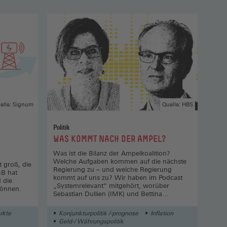
elle: Signum
Quelle: HBS
Politik
Geme
:
:
WAS KOMMT NACH DER AMPEL?
WAS
Was ist die Bilanz der Ampelkoalition?
Geme
Welche Aufgaben kommen auf die nächste
t groß, die
Regierung zu – und welche Regierung
GB hat
kommt auf uns zu? Wir haben im Podcast
 die
„Systemrelevant“ mitgehört, worüber
können.
Sebastian Dullien (IMK) und Bettina
Kohlrausch (WSI) sprechen. Bearbeitet von
Kay Meiners
rkte
Konjunkturpolitik /-prognose
Inflation
Au
Geld-/ Währungspolitik
Arb