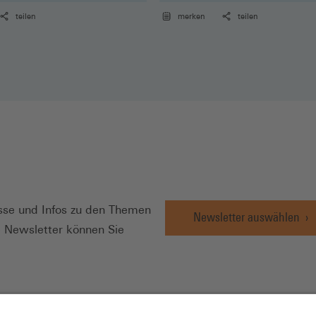
teilen
merken
teilen
N
se und Infos zu den Themen
Newsletter auswählen
e Newsletter können Sie