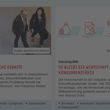
Quelle: dpa/picture alliance
Qu
Industriepolitik
:
CHE DEBATTE
SO BLEIBT DIE WIRTSCHAFT
KONKURRENZFÄHIG
g verzettelt sich in Diskussionen
ld, Gesundheitskosten und
Die Unsicherheit in der Industrie is
wahren Probleme könnte sie
Zukunftsaussichten düster. Der D
hlimmern. Von Fabienne Melzer
Vorschläge, wie die Wirtschaft und
Mitbestimmung gestärkt werden 
Von Marius Ochs
olitik /-prognose
Steuerpolitik
Strategie
Investoren / Kapitalmä
r
Steuerpolitik