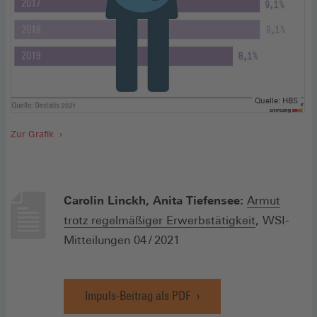
Quelle: HBS
Zur Grafik
Carolin Linckh, Anita Tiefensee:
Armut
(Öffnet
trotz regelmäßiger Erwerbstätigkeit
, WSI-
in
Mitteilungen 04 / 2021
einem
neuen
Impuls-Beitrag als PDF
Fenster)
(Öffnet