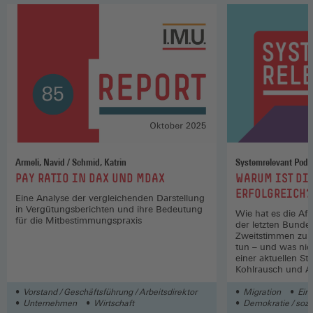
Armeli, Navid / Schmid, Katrin
Systemrelevant Podc
:
:
PAY RATIO IN DAX UND MDAX
WARUM IST DIE
ERFOLGREICH?
Eine Analyse der vergleichenden Darstellung
in Vergütungsberichten und ihre Bedeutung
Wie hat es die AfD
für die Mitbestimmungspraxis
der letzten Bunde
Zweitstimmen zu 
tun – und was nic
einer aktuellen St
Kohlrausch und 
sprechen darüber 
Vorstand / Geschäftsführung / Arbeitsdirektor
Migration
Ein
Unternehmen
Wirtschaft
Demokratie / sozia