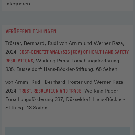
integrieren.
VERÖFFENTLICHUNGEN
Tröster, Bernhard, Rudi von Arnim und Werner Raza,
2024.
COST-BENEFIT ANALYSIS (CBA) OF HEALTH AND SAFETY
(ÖFFNET
REGULATIONS
, Working Paper Forschungsförderung
IN
338, Düsseldorf: Hans-Böckler-Stiftung, 68 Seiten.
EINEM
von Arnim, Rudi, Bernhard Tröster und Werner Raza,
NEUEN
(ÖFFNET
2024.
TRUST, REGULATION AND TRADE
, Working Paper
FENSTER)
IN
Forschungsförderung 337, Düsseldorf: Hans-Böckler-
EINEM
Stiftung, 48 Seiten.
NEUEN
FENSTER)