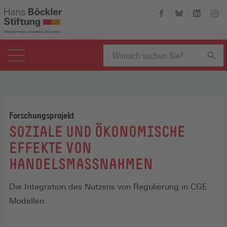
Hans-
Hans-
Hans-
Hans
Böckler-
Böckler-
Böckler-
Böckl
Stiftung
Stiftung
Stiftung
Stift
auf
auf
auf
auf
Facebook
Bluesky
Linkedin
Inst
(Öffnet
(Öffnet
(Öffnet
(Öffn
Suchbegriff
in
in
in
in
einem
einem
einem
eine
neuen
neuen
neuen
neue
eingeben
Fenster)
Fenster)
Fenster)
Fenst
Forschungsprojekt
:
SOZIALE UND ÖKONOMISCHE
EFFEKTE VON
HANDELSMASSNAHMEN
Die Integration des Nutzens von Regulierung in CGE
Modellen