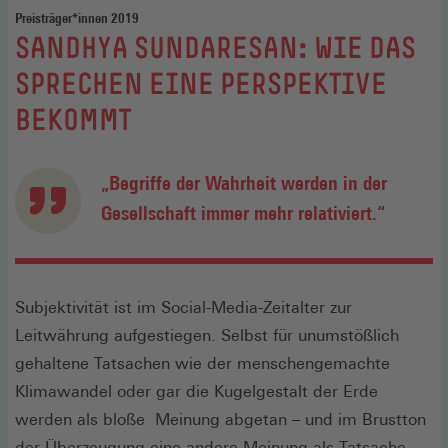
Preisträger*innen 2019
:
SANDHYA SUNDARESAN: WIE DAS
SPRECHEN EINE PERSPEKTIVE
BEKOMMT
„Begriffe der Wahrheit werden in der
Gesellschaft immer mehr relativiert.“
Subjektivität ist im Social-Media-Zeitalter zur
Leitwährung aufgestiegen. Selbst für unumstößlich
gehaltene Tatsachen wie der menschengemachte
Klimawandel oder gar die Kugelgestalt der Erde
werden als bloße Meinung abgetan – und im Brustton
der Überzeugung eine andere Meinung als Tatsache