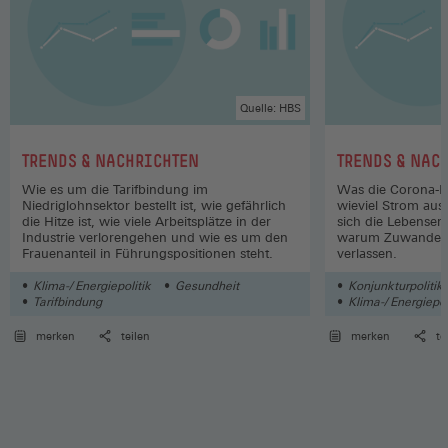
Quelle: HBS
:
:
TRENDS & NACHRICHTEN
TRENDS & NAC
Wie es um die Tarifbindung im
Was die Corona-Hi
Niedriglohnsektor bestellt ist, wie gefährlich
wieviel Strom au
die Hitze ist, wie viele Arbeitsplätze in der
sich die Lebenser
Industrie verlorengehen und wie es um den
warum Zuwandere
Frauenanteil in Führungspositionen steht.
verlassen.
Klima-/ Energiepolitik
Gesundheit
Konjunkturpolitik
Tarifbindung
Klima-/ Energiepol
merken
teilen
merken
te