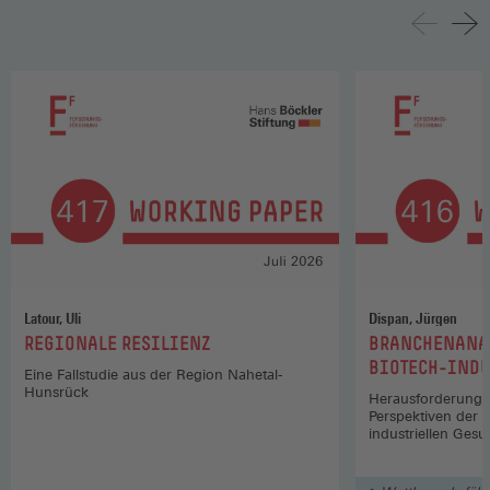
Latour, Uli
Dispan, Jürgen
:
:
REGIONALE RESILIENZ
BRANCHENANA
BIOTECH-INDU
Eine Fallstudie aus der Region Nahetal-
Hunsrück
Herausforderunge
Perspektiven der 
industriellen Gesu