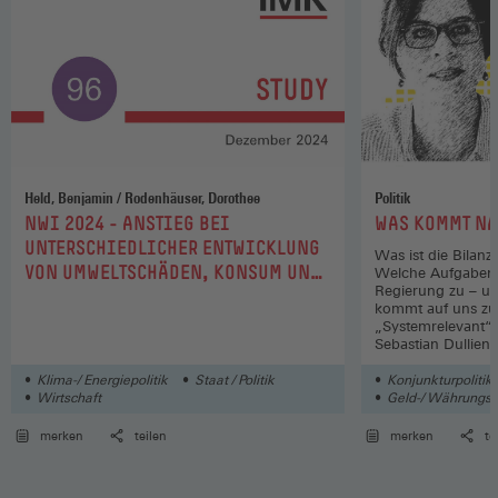
Held, Benjamin / Rodenhäuser, Dorothee
Politik
:
:
NWI 2024 - ANSTIEG BEI
WAS KOMMT NA
UNTERSCHIEDLICHER ENTWICKLUNG
Was ist die Bilanz
VON UMWELTSCHÄDEN, KONSUM UND
Welche Aufgaben 
Regierung zu – u
UNGLEICHHEIT
kommt auf uns zu
„Systemrelevant“ 
Sebastian Dullien 
Kohlrausch (WSI) 
Kay Meiners
Klima-/ Energiepolitik
Staat / Politik
Konjunkturpolitik
Wirtschaft
Geld-/ Währungspo
merken
teilen
merken
te