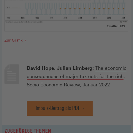
Quelle: HBS
Zur Grafik
David Hope, Julian Limberg:
The economic
consequences of major tax cuts for the rich
,
Socio-Economic Review, Januar 2022
Impuls-Beitrag als PDF
(Öffnet
in
einem
neuen
ZUGEHÖRIGE THEMEN