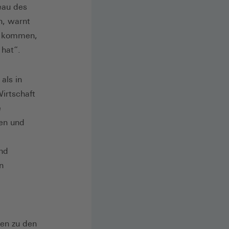
eau des
n, warnt
se kommen,
 hat“.
als in
irtschaft
e
ben und
und
n
len zu den