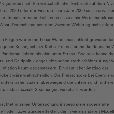
MK gefördert hat. Ein wirtschaftlicher Einbruch auf dem Niv
hres 2020 oder der Finanzkrise im Jahr 2009 sei zu erwarte
her. Im schlimmsten Fall könne es zu einer Wirtschaftskri
(West-)Deutschland seit dem Zweiten Weltkrieg nicht erlebt
len Folgen wären mit hoher Wahrscheinlichkeit gravierender 
ngenen Krisen, schätzt Krebs. Erstens stehe die deutsche W
 Pandemie-Jahren ohnehin unter Stress. Zweitens könne di
ts- und Geldpolitik angesichts schon stark erhöhter Ausga
 Inflation kaum gegensteuern. Ein deutlicher Anstieg der
sigkeit wäre wahrscheinlich. Die Preisschocks bei Energie 
itteln träfen zudem überwiegend die unteren und mittlere
, sodass soziale Spannungen verschärft würden.
rachtet in seiner Untersuchung insbesondere sogenannte
-“ oder „Zweitrundeneffekte“, die in vielen anderen Model