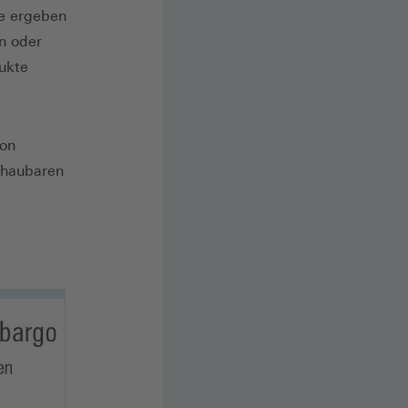
e ergeben
en oder
ukte
von
chaubaren