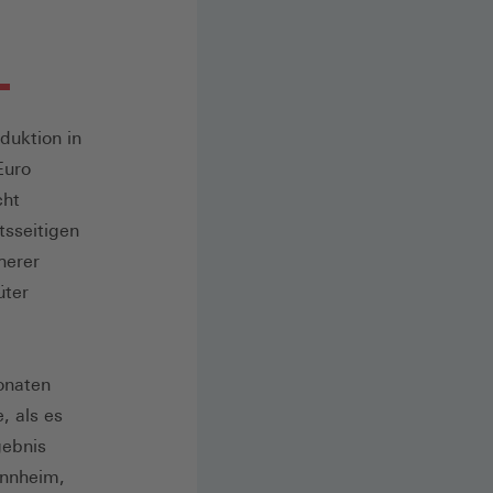
duktion in
Euro
cht
tsseitigen
herer
üter
onaten
, als es
gebnis
annheim,