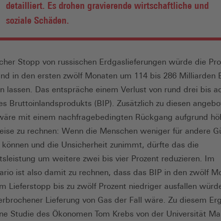
detailliert. Es drohen gravierende wirtschaftliche und
soziale Schäden.
licher Stopp von russischen Erdgaslieferungen würde die Pro
nd in den ersten zwölf Monaten um 114 bis 286 Milliarden 
n lassen. Das entspräche einem Verlust von rund drei bis a
es Bruttoinlandsprodukts (BIP). Zusätzlich zu diesen angebo
wäre mit einem nachfragebedingten Rückgang aufgrund hö
eise zu rechnen: Wenn die Menschen weniger für andere G
können und die Unsicherheit zunimmt, dürfte das die
tsleistung um weitere zwei bis vier Prozent reduzieren. Im
ario ist also damit zu rechnen, dass das BIP in den zwölf M
m Lieferstopp bis zu zwölf Prozent niedriger ausfallen würde
erbrochener Lieferung von Gas der Fall wäre. Zu diesem Er
ne Studie des Ökonomen Tom Krebs von der Universität M