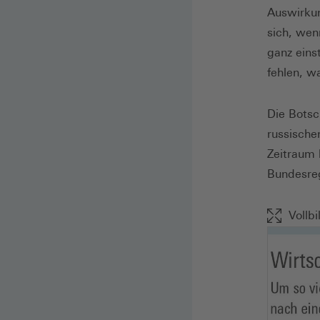
Auswirku
sich, wen
ganz eins
fehlen, w
Die Botsc
russische
Zeitraum 
Bundesreg
Vollbi