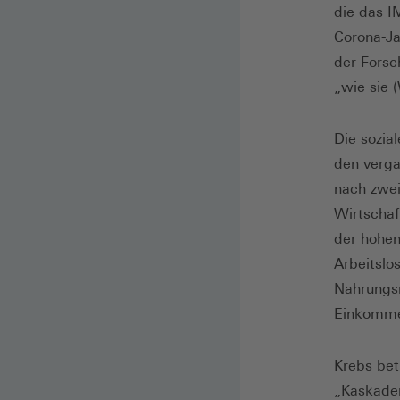
die das I
Corona-Ja
der Forsc
„wie sie 
Die sozia
den verga
nach zwei
Wirtschaf
der hohen
Arbeitslo
Nahrungsm
Einkommen
Krebs bet
„Kaskaden