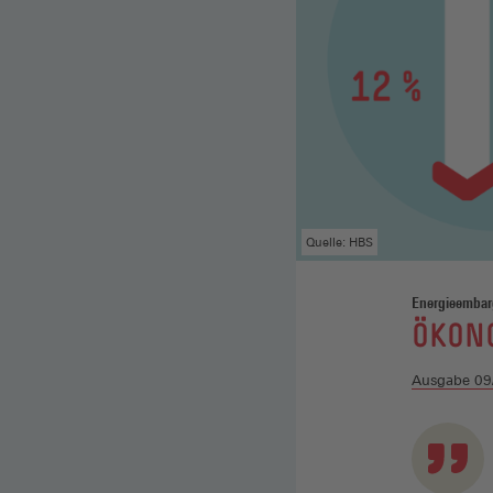
Quelle: HBS
Energieembar
:
ÖKON
Ausgabe 09