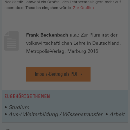
Neoklassik - obwohl ein Großteil des Lehrpersonals gern mehr auf
heterodoxe Theorien eingehen würde.
Zur Grafik
Frank Beckenbach u.a.:
Zur Pluralität der
(Öffn
volkswirtschaftlichen Lehre in Deutschland
,
in
Metropolis-Verlag, Marburg 2016
eine
neue
Impuls-Beitrag als PDF
Fens
(Öffnet
in
einem
neuen
ZUGEHÖRIGE THEMEN
Fenster)
Studium
Aus-/ Weiterbildung / Wissenstransfer
Arbeit