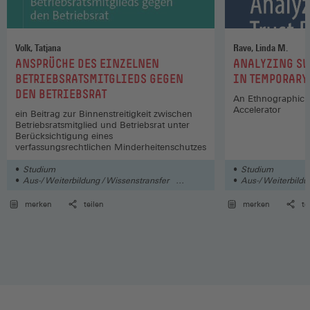
Volk, Tatjana
Rave, Linda M.
:
:
ANSPRÜCHE DES EINZELNEN
ANALYZING SW
BETRIEBSRATSMITGLIEDS GEGEN
IN TEMPORARY
DEN BETRIEBSRAT
An Ethnographic S
Accelerator
ein Beitrag zur Binnenstreitigkeit zwischen
Betriebsratsmitglied und Betriebsrat unter
Berücksichtigung eines
verfassungsrechtlichen Minderheitenschutzes
Studium
Studium
Aus-/ Weiterbildung / Wissenstransfer
Aus-/ Weiterbildu
Arbeit
Arbeit
merken
teilen
merken
te