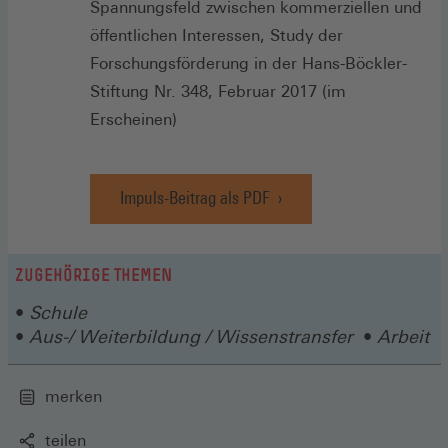
Spannungsfeld zwischen kommerziellen und
öffentlichen Interessen, Study der
Forschungsförderung in der Hans-Böckler-
Stiftung Nr. 348, Februar 2017 (im
Erscheinen)
Impuls-Beitrag als PDF
(Öffnet
in
einem
neuen
ZUGEHÖRIGE THEMEN
Fenster)
Schule
Aus-/ Weiterbildung / Wissenstransfer
Arbeit
merken
teilen