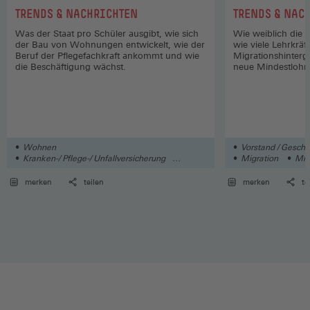
:
:
TRENDS & NACHRICHTEN
TRENDS & NAC
Was der Staat pro Schüler ausgibt, wie sich
Wie weiblich die 
der Bau von Wohnungen entwickelt, wie der
wie viele Lehrkräf
Beruf der Pflegefachkraft ankommt und wie
Migrationshinter
die Beschäftigung wächst.
neue Mindestlohn 
Wohnen
Vorstand / Geschäf
Kranken-/ Pflege-/ Unfallversicherung
Migration
Min
Schule
merken
teilen
merken
te