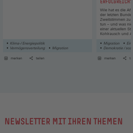
ERFOLGREICH?
Wie hat es die AfD
der letzten Bunde
Zweitstimmen zu 
tun – und was nic
einer aktuellen St
Kohlrausch und 
sprechen darüber 
Klima-/ Energiepolitik
Migration
Ein
Vermögensverteilung
Migration
Demokratie / sozia
merken
teilen
merken
te
NEWSLETTER MIT IHREN THEMEN