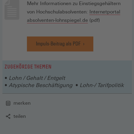
Mehr Informationen zu Einstiegsgehältern
von Hochschulabsolventen:
Internetportal
(Öffnet
absolventen-lohnspiegel.de
(pdf)
in
einem
Impuls-Beitrag als PDF
neuen
(Öffnet
in
Fenster)
einem
neuen
ZUGEHÖRIGE THEMEN
Fenster)
Lohn / Gehalt / Entgelt
Atypische Beschäftigung
Lohn-/ Tarifpolitik
merken
teilen