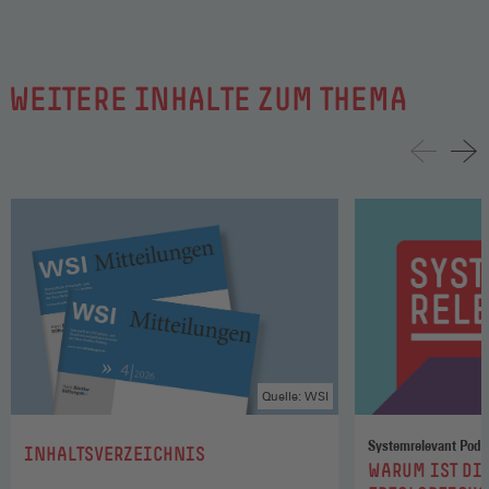
WEITERE INHALTE ZUM THEMA
Quelle: WSI
Systemrelevant Podc
:
INHALTSVERZEICHNIS
:
WARUM IST DIE